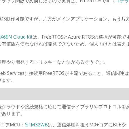
TOSをラップ関数で変換したもので実質は、FreeRTOSです（
コチラ
もRTOS動作可能ですが、片方がメインアプリケーション、もう片
RX65N Cloud Kit
は、FreeRTOSとAzure RTOSの選択が可能
な有償版を使わなければ開発できないため、個人向けとは言え
無理やり開発するトリッキーな方法があるそうです。
b Services）接続用FreeRTOSが主流であること、通信関連
ります。
続クラウドや接続規格に応じて通信ライブラリやプロトコルを
があります。
ルコアMCU：
STM32WB
は、通信処理を担うM0+コアにBLEや