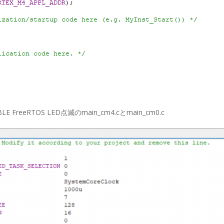
BLE FreeRTOS LED点滅のmain_cm4.cとmain_cm0.c