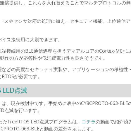
ドをSTが無償提供し、これらを入れ替えることでマルチプロトコルの
ェースやセンサ対応の処理に加え、セキュティ機能、上位通信ア
バイス接続用に大別できます。
用した末端接続用のBLE通信処理を担うディアルコアのCortex-M0+
ル動作の方が応答性や低消費電力性も良さそうです。
理などの高度なセキュティ実装や、アプリケーションの移植性
とRTOSが必要です。
 LED点滅
トは、現在検討中です。手始めに表中のCY8CPROTO-063-BLE
てLED点滅を行います。
ったFreeRTOS LED点滅プログラムは、
コチラ
の動画で紹介済
ROTO-063-BLEと動画の差分を示します。