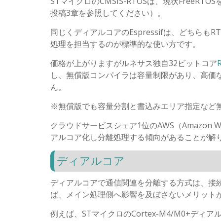
STマイクロのCMSIS-RTOSは、現状FreeR
投稿3章を参照してください）。
同じくディアルコアのEspressifは、どちら
処理を担当するのが標準的な使い方です。
価格が上がりますがルネサス独自32ビットコア
し、無償版コンパイラは容量制限があり、高価
ん。
※無償版でも容量分割と書込みエリア指定など
クラウドサービスシェア1位のAWS（Amazon We
アルコア化し分離処理する傾向があることが解
ディアルコア
ディアルコアで通信関連を分離する方式は、接
ば、メイン処理側へ影響を及ぼさないメリット
例えば、STマイクロのCortex-M4/M0+ディア