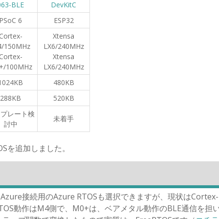
063-BLE
DevKitC
PSoC 6
ESP32
Cortex-
Xtensa
/150MHz
LX6/240MHz
Cortex-
Xtensa
+/100MHz
LX6/240MHz
1024KB
480KB
288KB
520KB
ンプレート検
未着手
討中
bedOSを追加しました。
zure接続用のAzure RTOSも選択できますが、現状はCortex-
RTOS動作はM4側で、M0+は、ベアメタル動作のBLE通信を担