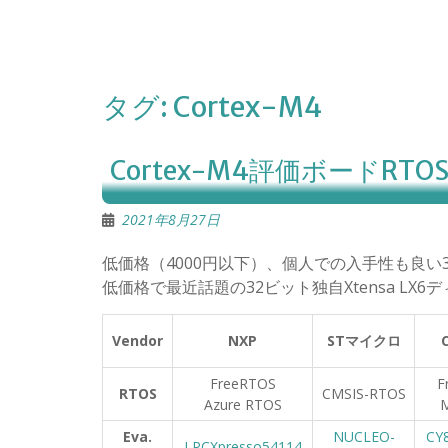
タグ:
Cortex-M4
Cortex-M4評価ボードRT
2021年8月27日
低価格（4000円以下）、個人での入手性も良い32
低価格で最近話題の32ビット独自Xtensa LX6
Vendor
NXP
ST
マイクロ
FreeRTOS
F
RTOS
CMSIS-RTOS
Azure RTOS
Eva.
NUCLEO-
CY
LPCXpresso54114