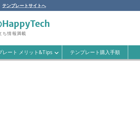
テンプレートサイトへ
のHappyTech
役立ち情報満載
レート メリット&Tips
テンプレート購入手順