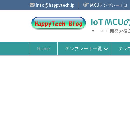
S
info@happytech.jp
MCUテンプレートは
k
i
IoT MCU
p
t
IoT MCU開発お
o
c
o
Home
テンプレート一覧
テンプ
n
t
e
n
t