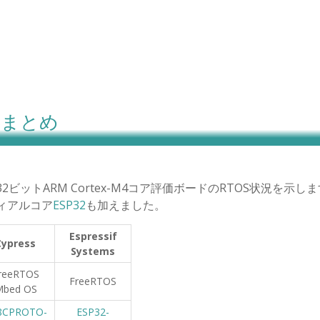
OSまとめ
ビットARM Cortex-M4コア評価ボードのRTOS状況を示し
ディアルコア
ESP32
も加えました。
Espressif
Cypress
Systems
reeRTOS
FreeRTOS
Mbed OS
8CPROTO-
ESP32-