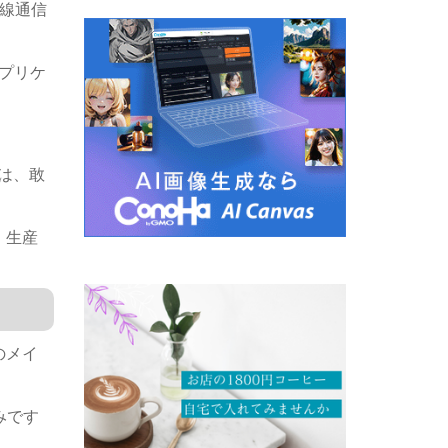
無線通信
プリケ
には、敢
・生産
のメイ
みです