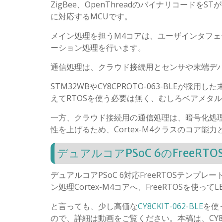
ZigBee、OpenThreadのバイナリコー
に対応するMCUです。
メイン処理を担うM4コアは、ユーザインタフ
ーション処理を行います。
通信処理は、クラウド接続用とセンサや末端デ
STM32WBやCY8CPROTO-063-BLEが採
えてRTOSを使う必要は無く、むしろベアメタ
一方、クラウド接続用の通信処理は、暗号化処
性を上げるため、Cortex-M4クラスのコア能力
デュアルコアPSoC 6のFreeRTOS
デュアルコアPSoC 6対応FreeRTOSテンプレー
ン処理Cortex-M4コアへ、FreeRTOSを使っ
と言っても、少し高価な
CY8CKIT-062-BLE
を使
ので、詳細は動画をご覧ください。本稿は、CY8CP