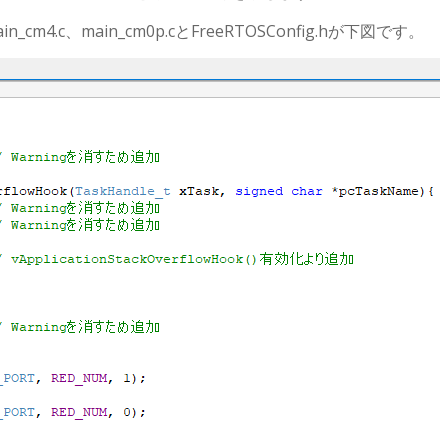
in_cm4.c、main_cm0p.cとFreeRTOSConfig.hが下図です。