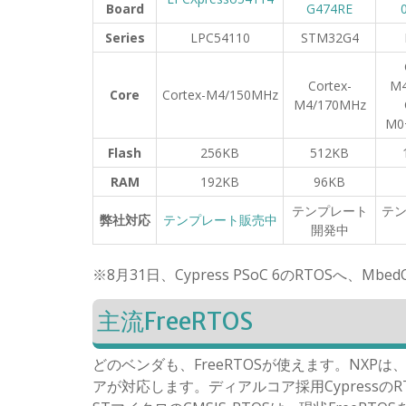
Board
G474RE
Series
LPC54110
STM32G4
Cortex-
M4
Core
Cortex-M4/150MHz
M4/170MHz
M0
Flash
256KB
512KB
RAM
192KB
96KB
テンプレート
テ
弊社対応
テンプレート販売中
開発中
※8月31日、Cypress PSoC 6のRTOSへ、M
主流FreeRTOS
どのベンダも、FreeRTOSが使えます。NXPは、A
アが対応します。ディアルコア採用Cypressの