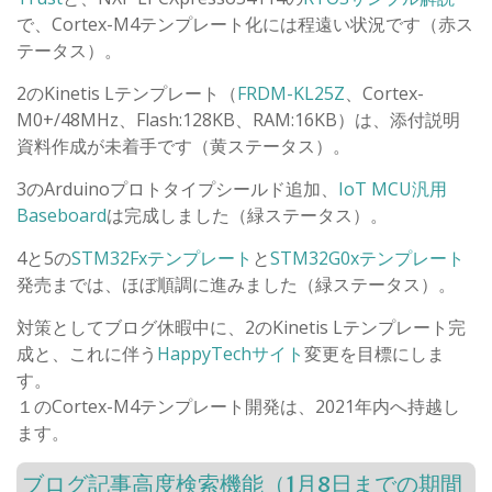
で、Cortex-M4テンプレート化には程遠い状況です（赤ス
テータス）。
2のKinetis Lテンプレート（
FRDM-KL25Z
、Cortex-
M0+/48MHz、Flash:128KB、RAM:16KB）は、添付説明
資料作成が未着手です（黄ステータス）。
3のArduinoプロトタイプシールド追加、
IoT MCU汎用
Baseboard
は完成しました（緑ステータス）。
4と5の
STM32Fxテンプレート
と
STM32G0xテンプレート
発売までは、ほぼ順調に進みました（緑ステータス）。
対策としてブログ休暇中に、2のKinetis Lテンプレート完
成と、これに伴う
HappyTechサイト
変更を目標にしま
す。
１のCortex-M4テンプレート開発は、2021年内へ持越し
ます。
ブログ記事高度検索機能（1月8日までの期間