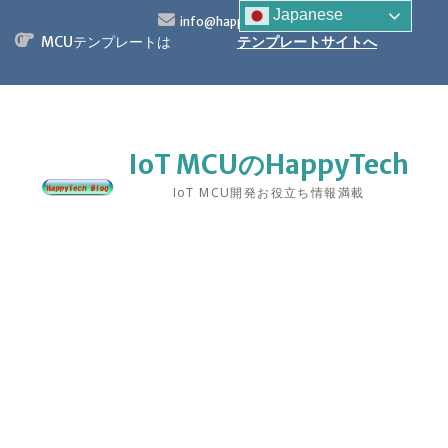
S
Japanese
info@happytech.jp
k
MCUテンプレートは
テンプレートサイトへ
i
p
t
o
c
o
IoT MCUのHappyTech
n
IoT MCU開発お役立ち情報満載
t
e
n
t