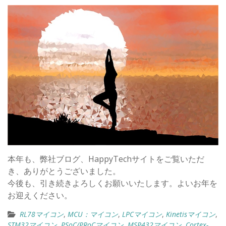
本年も、弊社ブログ、HappyTechサイトをご覧いただ
き、ありがとうございました。
今後も、引き続きよろしくお願いいたします。よいお年を
お迎えください。
RL78マイコン
,
MCU：マイコン
,
LPCマイコン
,
Kinetisマイコン
,
STM32マイコン
,
PSoC/PRoCマイコン
,
MSP432マイコン
,
Cortex-