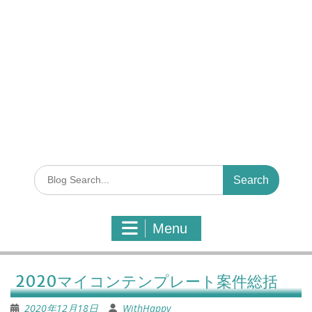
S
e
a
r
Menu
c
h
f
o
2020マイコンテンプレート案件総括
r
:
2020年12月18日
WithHappy