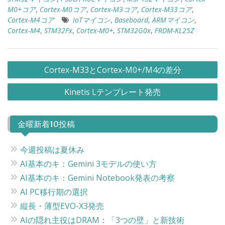
M0+コア
,
Cortex-M0コア
,
Cortex-M3コア
,
Cortex-M33コア
,
Cortex-M4コア
IoTマイコン
,
Baseboard
,
ARMマイコン
,
Cortex-M4
,
STM32Fx
,
Cortex-M0+
,
STM32G0x
,
FRDM-KL25Z
投
Cortex-M33とCortex-M0+/M4の差分
稿
Kinetis Lテンプレート発売
ナ
ビ
金曜新着10投稿
ゲ
ー
今週投稿は夏休み
シ
AI基本のキ：Gemini 3モデルの使い方
ョ
AI基本のキ：Gemini Notebook発表の考察
ン
AI PC移行期の選択
縦長・薄型EVO-X3発売
AIの隠れ主役はDRAM：「3つの壁」と新技術