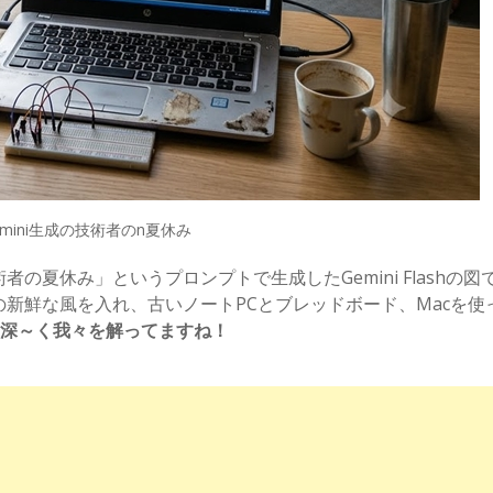
emini生成の技術者のn夏休み
夏休み」というプロンプトで生成したGemini Flashの図
新鮮な風を入れ、古いノートPCとブレッドボード、Macを使
i、深～く我々を解ってますね！