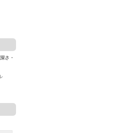
深さ・
ル