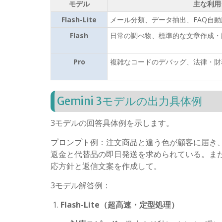
モデル
主な利用
Flash-Lite
メール分類、データ抽出、
FAQ
自動
Flash
日常の調べ物、標準的な文章作成・
Pro
複雑なコードのデバッグ、法律・財
Gemini 3
モデルの出力具体例
3
モデルの回答具体例を示します。
プロンプト例：注文商品と違う色が顧客に届き
返金と代替品の即日発送を求められている。ま
応方針と返信文案を作成して。
3
モデル解答例：
Flash-Lite
（超高速・定型処理）