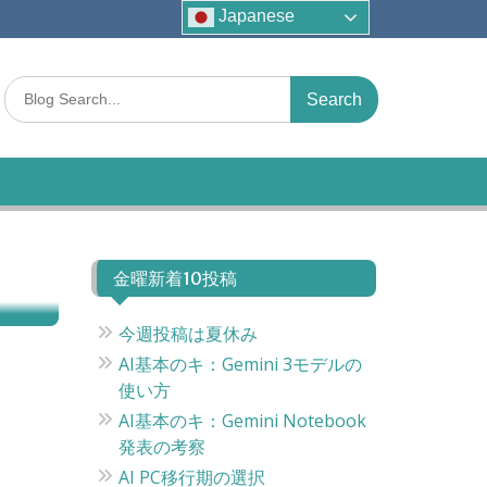
Japanese
S
e
a
r
c
h
f
o
r
金曜新着10投稿
:
今週投稿は夏休み
AI基本のキ：Gemini 3モデルの
使い方
AI基本のキ：Gemini Notebook
発表の考察
AI PC移行期の選択