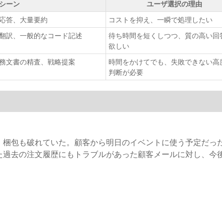
シーン
ユーザ選択の理由
応答、大量要約
コストを抑え、一瞬で処理したい
翻訳、一般的なコード記述
待ち時間を短くしつつ、質の高い回
欲しい
務文書の精査、戦略提案
時間をかけてでも、失敗できない高
判断が必要
、梱包も破れていた。顧客から明日のイベントに使う予定だっ
た過去の注文履歴にもトラブルがあった顧客メールに対し、今