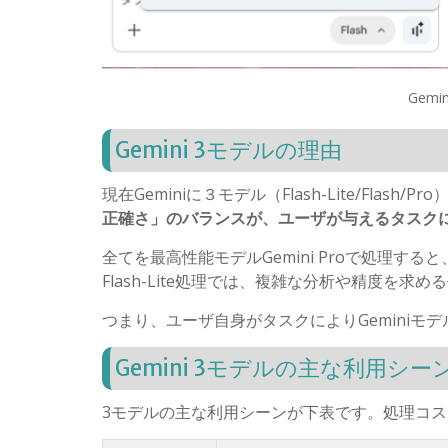
Gemin
Gemini 3
モデルの理由
現在
Gemini
に３モデル（
Flash-Lite/Flash/Pro
正確さ」のバランスが、ユーザが与えるタスク
全てを最高性能モデル
Gemini Pro
で処理すると
Flash-Lite
処理では、複雑な分析や精度を求める
つまり、ユーザ自身がタスクにより
Gemini
モデ
Gemini 3
モデルの主な利用シー
3
モデルの主な利用シーンが下表です。処理コス