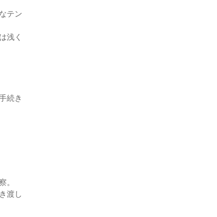
なテン
は浅く
手続き
察。
き渡し