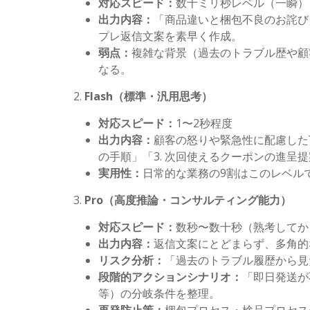
対応スピード：
数十ミリ秒レベル（一瞬）
出力内容：
「商品違いと梱包不良のお詫び
プレ返信文案を素早く作成。
弱点：
複雑な背景（過去のトラブル歴や顧
なる。
Flash
（標準・汎用思考）
対応スピード：
1
〜
2
秒程度
出力内容：
顧客の怒りや緊急性に配慮した
の手順」「
3.
次回使えるクーポンの進呈提
実用性：
日常的な業務の
9
割はこのレベル
Pro
（高度推論・コンサルティング能力）
対応スピード：
数秒〜数十秒（熟考してか
出力内容：
返信文案にとどまらず、多角的
リスク分析：
「過去のトラブル履歴から見
段階的アクションシナリオ：
「即日発送が
等）の分岐条件を整理。