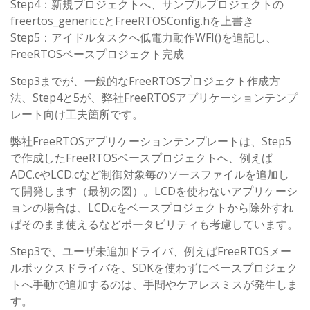
Step4：新規プロジェクトへ、サンプルプロジェクトの
freertos_generic.cとFreeRTOSConfig.hを上書き
Step5：アイドルタスクへ低電力動作WFI()を追記し、
FreeRTOSベースプロジェクト完成
Step3までが、一般的なFreeRTOSプロジェクト作成方
法、Step4と5が、弊社FreeRTOSアプリケーションテンプ
レート向け工夫箇所です。
弊社FreeRTOSアプリケーションテンプレートは、Step5
で作成したFreeRTOSベースプロジェクトへ、例えば
ADC.cやLCD.cなど制御対象毎のソースファイルを追加し
て開発します（最初の図）。LCDを使わないアプリケーシ
ョンの場合は、LCD.cをベースプロジェクトから除外すれ
ばそのまま使えるなどポータビリティも考慮しています。
Step3で、ユーザ未追加ドライバ、例えばFreeRTOSメー
ルボックスドライバを、SDKを使わずにベースプロジェク
トへ手動で追加するのは、手間やケアレスミスが発生しま
す。