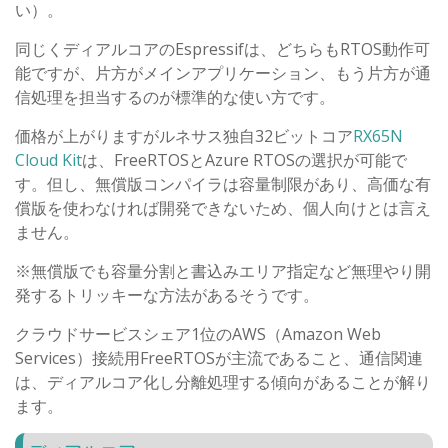
い）。
同じくディアルコアのEspressifは、どちらもRTOS動作可
能ですが、片方がメインアプリケーション、もう片方が通
信処理を担当するのが標準的な使い方です。
価格が上がりますがルネサス独自32ビットコア
RX65N
Cloud Kit
は、FreeRTOSとAzure RTOSの選択が可能で
す。但し、無償版コンパイラは容量制限があり、高価な有
償版を使わなければ開発できないため、個人向けとは言え
ません。
※無償版でも容量分割と書込みエリア指定など無理やり開
発するトリッキーな方法があるそうです。
クラウドサービスシェア1位のAWS（Amazon Web
Services）接続用FreeRTOSが主流であること、通信関連
は、ディアルコア化し分離処理する傾向があることが解り
ます。