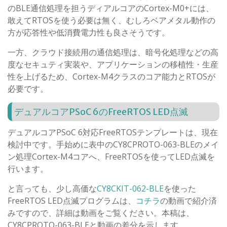
のBLE通信処理を担うディアルコアのCortex-M0+には、
敢えてRTOSを使う必要は無く、むしろベアメタル動作の
方が応答性や低消費電力性も良さそうです。
一方、クラウド接続用の通信処理は、暗号化処理などの高
度なセキュティ実装や、アプリケーションの移植性・生産
性を上げるため、Cortex-M4クラスのコア能力とRTOSが
必要です。
デュアルコアPSoC 6のFreeRTOS LED点滅
デュアルコアPSoC 6対応FreeRTOSテンプレートは、現在
検討中です。手始めに表中のCY8CPROTO-063-BLEのメイ
ン処理Cortex-M4コアへ、FreeRTOSを使ってLED点滅を
行います。
と言っても、少し高価な
CY8CKIT-062-BLE
を使った
FreeRTOS LED点滅プログラムは、
コチラ
の動画で紹介済
みですので、詳細は動画をご覧ください。本稿は、
CY8CPROTO-063-BLEと動画の差分を示します。