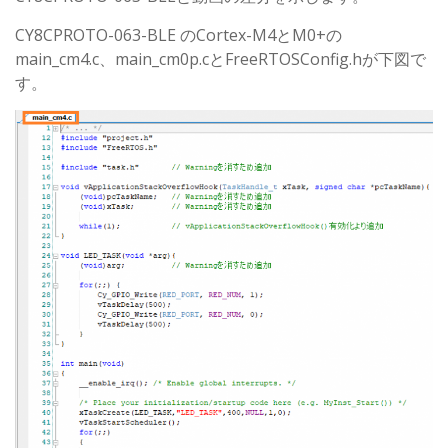
CY8CPROTO-063-BLE のCortex-M4とM0+の
main_cm4.c、main_cm0p.cとFreeRTOSConfig.hが下図で
す。