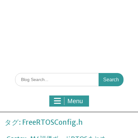
S
e
a
r
Menu
c
h
f
タグ:
FreeRTOSConfig.h
o
r
: