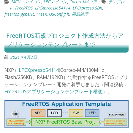
MCU：マイコン
,
LPCマイコン
,
Cortex-M4コア
テンプレ
ート
,
FreeRTOS
,
LPCXpreosso54114
,
LPCXpresso SDK
,
freertos_generic
,
FreeRTOSConfig.h
,
周期処理
FreeRTOS新規プロジェクト作成方法からア
プリケーションテンプレートまで
2021年4月2日
NXP）
LPCXpresso54114
(Cortex-M4/100MHz、
Flash/256KB、RAM/192KB）で動作するFreeRTOSアプリ
ケーションテンプレート開発に着手しました（関連投稿：
FreeRTOSアプリケーションテンプレート構想
）。