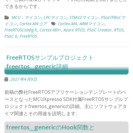
できるからです。
MCU：マイコン
,
LPCマイコン
,
STM32マイコン
,
PSoC/PRoCマ
イコン
,
Cortex-M4コア
Cortex-M4
,
ARMマイコン
,
FreeRTOSConfig.h
,
Cortex-M0+
,
Azure RTOS
,
PSoC Creator
,
RTOS
,
PSoC 6
,
FreeRTOS
FreeRTOSサンプルプロジェクト
freertos_generic詳細
2021年4月9日
前稿の弊社FreeRTOSアプリケーションテンプレートのベ
ースとなったMCUXpresso SDK付属FreeRTOSサンプルプ
ロジェクトfreertos_genericの詳細、主にソフトウェアタ
イマ関連とその用途を説明します。
freertos_genericのHook関数と