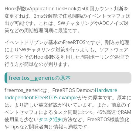
Hook関数vApplicationTickHookの500回カウント判断を
変更すれば、2ms分解能で任意間隔のイベントセマフォ送
出が可能です。これは、SWチャタリングやADCノイズ対
策などの周期処理同期に最適です。
イベントドリブンが基本のFreeRTOSですが、割込み処理
によりSWチャタリング対策を行うよりも、ソフトウェア
タイマとそのHook関数を利用した周期ポーリング処理で
行う方が簡単なのが判ります。
freertos_genericの原本
freertos_genericは、FreeRTOS Demoの
Hardware
Independent FreeRTOS example
がその原本です。原本に
は、より詳しい英文解説が付いています。また、前章のイ
ベントセマフォによるタスク同期に比べ、45%高速でRAM
使用量も少ない
タスク通知
方法など、FreeRTOS機能強化
やTipsなど開発者向け情報も満載です。