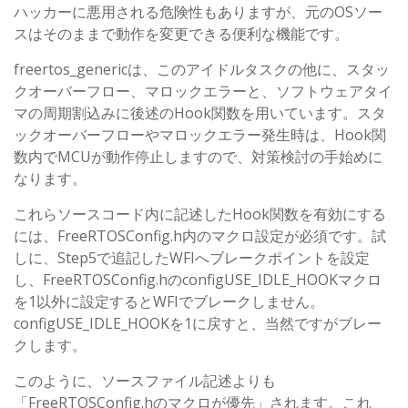
ハッカーに悪用される危険性もありますが、元のOSソー
スはそのままで動作を変更できる便利な機能です。
freertos_genericは、このアイドルタスクの他に、スタッ
クオーバーフロー、マロックエラーと、ソフトウェアタイ
マの周期割込みに後述のHook関数を用いています。スタ
ックオーバーフローやマロックエラー発生時は、Hook関
数内でMCUが動作停止しますので、対策検討の手始めに
なります。
これらソースコード内に記述したHook関数を有効にする
には、FreeRTOSConfig.h内のマクロ設定が必須です。試
しに、Step5で追記したWFIへブレークポイントを設定
し、FreeRTOSConfig.hのconfigUSE_IDLE_HOOKマクロ
を1以外に設定するとWFIでブレークしません。
configUSE_IDLE_HOOKを1に戻すと、当然ですがブレー
クします。
このように、ソースファイル記述よりも
「FreeRTOSConfig.hのマクロが優先」されます。これ