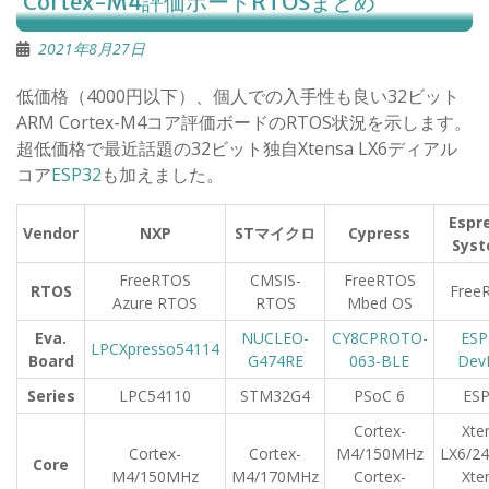
Cortex-M4評価ボードRTOSまとめ
2021年8月27日
低価格（4000円以下）、個人での入手性も良い32ビット
ARM Cortex-M4コア評価ボードのRTOS状況を示します。
超低価格で最近話題の32ビット独自Xtensa LX6ディアル
コア
ESP32
も加えました。
Espr
Vendor
NXP
ST
マイクロ
Cypress
Sys
FreeRTOS
CMSIS-
FreeRTOS
RTOS
Free
Azure RTOS
RTOS
Mbed OS
Eva.
NUCLEO-
CY8CPROTO-
ESP
LPCXpresso54114
Board
G474RE
063-BLE
Dev
Series
LPC54110
STM32G4
PSoC 6
ES
Cortex-
Xte
Cortex-
Cortex-
M4/150MHz
LX6/2
Core
M4/150MHz
M4/170MHz
Cortex-
Xte