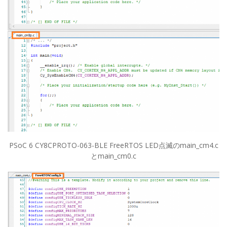
PSoC 6 CY8CPROTO-063-BLE FreeRTOS LED点滅のmain_cm4.c
とmain_cm0.c