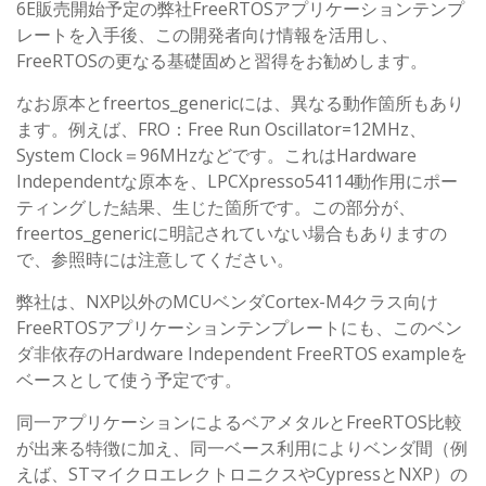
6E販売開始予定の弊社FreeRTOSアプリケーションテンプ
レートを入手後、この開発者向け情報を活用し、
FreeRTOSの更なる基礎固めと習得をお勧めします。
なお原本とfreertos_genericには、異なる動作箇所もあり
ます。例えば、FRO：Free Run Oscillator=12MHz、
System Clock＝96MHzなどです。これはHardware
Independentな原本を、LPCXpresso54114動作用にポー
ティングした結果、生じた箇所です。この部分が、
freertos_genericに明記されていない場合もありますの
で、参照時には注意してください。
弊社は、NXP以外のMCUベンダCortex-M4クラス向け
FreeRTOSアプリケーションテンプレートにも、このベン
ダ非依存のHardware Independent FreeRTOS exampleを
ベースとして使う予定です。
同一アプリケーションによるベアメタルとFreeRTOS比較
が出来る特徴に加え、同一ベース利用によりベンダ間（例
えば、STマイクロエレクトロニクスやCypressとNXP）の