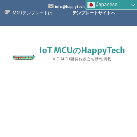
S
Japanese
info@happytech.jp
k
MCUテンプレートは
テンプレートサイトへ
i
p
t
o
c
o
IoT MCUのHappyTech
n
IoT MCU開発お役立ち情報満載
t
e
n
t