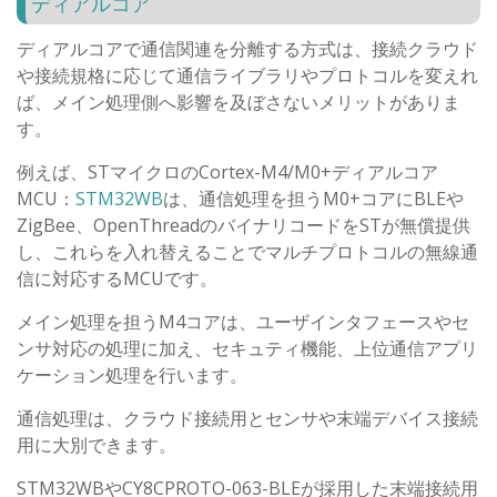
ディアルコア
ディアルコアで通信関連を分離する方式は、接続クラウド
や接続規格に応じて通信ライブラリやプロトコルを変えれ
ば、メイン処理側へ影響を及ぼさないメリットがありま
す。
例えば、STマイクロのCortex-M4/M0+ディアルコア
MCU：
STM32WB
は、通信処理を担うM0+コアにBLEや
ZigBee、OpenThreadのバイナリコードをSTが無償提供
し、これらを入れ替えることでマルチプロトコルの無線通
信に対応するMCUです。
メイン処理を担うM4コアは、ユーザインタフェースやセ
ンサ対応の処理に加え、セキュティ機能、上位通信アプリ
ケーション処理を行います。
通信処理は、クラウド接続用とセンサや末端デバイス接続
用に大別できます。
STM32WBやCY8CPROTO-063-BLEが採用した末端接続用