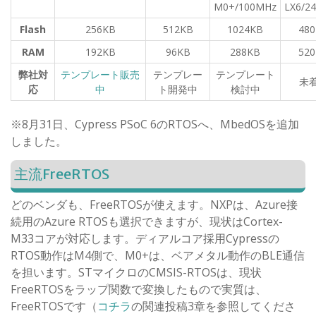
M0+/100MHz
LX6/2
Flash
256KB
512KB
1024KB
48
RAM
192KB
96KB
288KB
52
弊社対
テンプレート販売
テンプレー
テンプレート
未
応
中
ト開発中
検討中
※8月31日、Cypress PSoC 6のRTOSへ、MbedOSを追加
しました。
主流FreeRTOS
どのベンダも、FreeRTOSが使えます。NXPは、Azure接
続用のAzure RTOSも選択できますが、現状はCortex-
M33コアが対応します。ディアルコア採用Cypressの
RTOS動作はM4側で、M0+は、ベアメタル動作のBLE通信
を担います。STマイクロのCMSIS-RTOSは、現状
FreeRTOSをラップ関数で変換したもので実質は、
FreeRTOSです（
コチラ
の関連投稿3章を参照してくださ