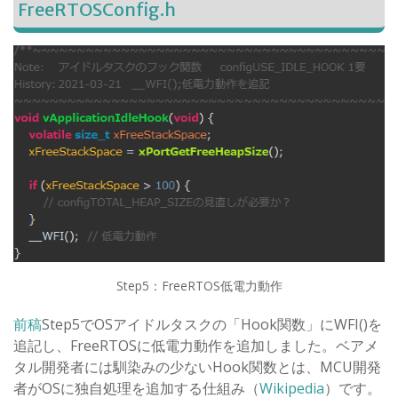
FreeRTOSConfig.h
Step5：FreeRTOS低電力動作
前稿
Step5でOSアイドルタスクの「Hook関数」にWFI()を
追記し、FreeRTOSに低電力動作を追加しました。ベアメ
タル開発者には馴染みの少ないHook関数とは、MCU開発
者がOSに独自処理を追加する仕組み（
Wikipedia
）です。