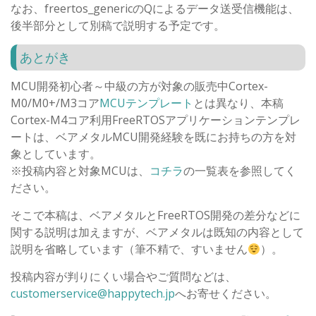
なお、freertos_genericのQによるデータ送受信機能は、
後半部分として別稿で説明する予定です。
あとがき
MCU開発初心者～中級の方が対象の販売中Cortex-
M0/M0+/M3コア
MCUテンプレート
とは異なり、本稿
Cortex-M4コア利用FreeRTOSアプリケーションテンプレ
ートは、ベアメタルMCU開発経験を既にお持ちの方を対
象としています。
※投稿内容と対象MCUは、
コチラ
の一覧表を参照してく
ださい。
そこで本稿は、ベアメタルとFreeRTOS開発の差分などに
関する説明は加えますが、ベアメタルは既知の内容として
説明を省略しています（筆不精で、すいません
）。
投稿内容が判りにくい場合やご質問などは、
customerservice@happytech.jp
へお寄せください。