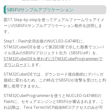
SBSFUサンプルアプリケーション
図17. Step-by-stepを使ってデュアルファームウェアイメ
ージのSBSFUサンプルアプリケーション動作を説明しま
す。
Step1：Flash全消去後のNUCLEO-G474REに、
STM32CubeIDEを使って第2回3章で示した順番でコンパ
イル済みのSBSFUプロジェクト出力（SBSFU.elf）を、
STM32CubeIDEを使わずにSTM32CubeProgrammerで
ダウンロード
します。
STM32CubeIDEでは、ダウンロード後自動的にデバッガ
接続に変わるため、この時点でSBSFUが攻撃を受けたと判
断し使用できません。
STM32CubeProgrammerを使うとNUCLEO-G474REの
Flashに、セキュアエンジンとSBSFUが書込まれます。こ
れ以降は、Tera TermのVCP経由MCUアクセスのみが可