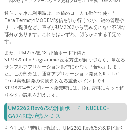
図2.セキュアファームウェア更新プロセス（出典：UM2262）
通信チャネル利用時は、本稿のローカル動作で使った
Tera TermのYMODEM送信を誰が行うのか、鍵の管理や
サーバ提供など、筆者がUM2262から読み切れない不明な
部分があります。これらはいずれ、明らかにする予定で
す。
また、UM2262図18. 評価ボード準備と
STM32CubeProgrammer設定方法が解りづらく、単なる
サンプルアプリケーション動作にかなり「苦戦」しまし
た。この部分は、通常アプリケーション開発とRoot of
Trust実現開発の切換えとなる重要ポイントです。
STM32G4テンプレート発売時には、添付資料にもっと解
りやすい説明を加えます。
UM2262 Rev6/5の評価ボード：NUCLEO-
G474RE設定記述ミス
もう1つの「苦戦」理由は、UM2262 Rev6/5の8.1評価ボ