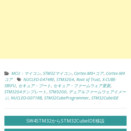
MCU：マイコン
,
STM32マイコン
,
Cortex-M0+コア
,
Cortex-M4
コア
NUCLEO-G474RE
,
STM32G4
,
Root of Trust
,
X-CUBE-
SBSFU
,
セキュア・ブート
,
セキュア・ファームウェア更新
,
STM32G4テンプレート
,
STM32G0
,
デュアルファームウェアイメー
ジ
,
NUCLEO-G071RB
,
STM32CubeProgrammer
,
STM32CubeIDE
投
SW4STM32からSTM32CubeIDE移設
稿