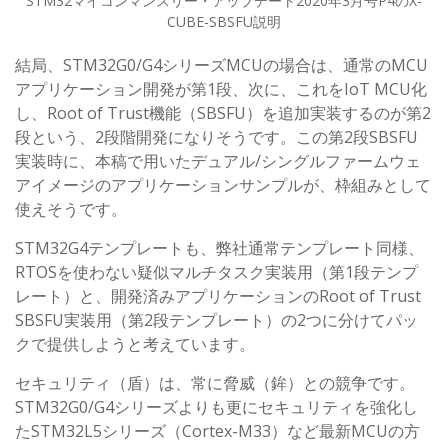
STM32マイコンマンスリー・アップデート2020年3月号P4のX-
CUBE-SBSFU説明
結局、STM32G0/G4シリーズMCUの場合は、通常のMCU
アプリケーション開発が第1段、次に、これをIoT MCU化
し、Root of Trust機能（SBSFU）を追加実装するのが第2
段という、2段階開発になりそうです。この第2段SBSFU
実装時に、本稿で用いたデュアル/シングルファームウェ
アイメージのアプリケーションサンプルが、枠組みとして
使えそうです。
STM32G4テンプレートも、弊社通常テンプレート同様、
RTOSを使わない疑似マルチタスク実装用（第1段テンプ
レート）と、開発済みアプリケーションのRoot of Trust
SBSFU実装用（第2段テンプレート）の2つに分けてパッ
クで提供しようと考えています。
セキュリティ（盾）は、常に脅威（鉾）との競争です。
STM32G0/G4シリーズよりも更にセキュリティを強化し
たSTM32L5シリーズ（Cortex-M33）など最新MCUの方