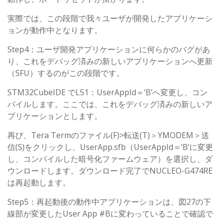
実際では、この段階で我々ユーザが開発したアプリケーシ
ョンが動作中となります。
Step4：ユーザ開発アプリケーションに何らかのバグがあ
り、これをデバッグ済みの新しいアプリケーションへ更新
（SFU）するのがこの段階です。
STM32CubeIDE でL51：UserAppId＝‘B’へ変更し、コン
パイルします。ここでは、これをデバッグ済みの新しいア
プリケーションとします。
再び、Tera Termのファイル(F)>転送(T)＞YMODEM＞送
信(S)をクリックし、UserApp.sfb（UserAppId＝‘B’に変更
し、コンパイルした暗号化ファームウェア）を選択し、ダ
ウンロードします。ダウンロード完了でNUCLEO-G474RE
は再起動します。
Step5：再起動後の動作中アプリケーションは、図27の下
線部が変更したUser App #Bに変わっていることで確認で