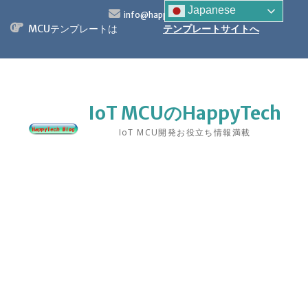
S
Japanese
info@happytech.jp
k
MCUテンプレートは
テンプレートサイトへ
i
p
t
o
c
o
IoT MCUのHappyTech
n
IoT MCU開発お役立ち情報満載
t
e
n
t