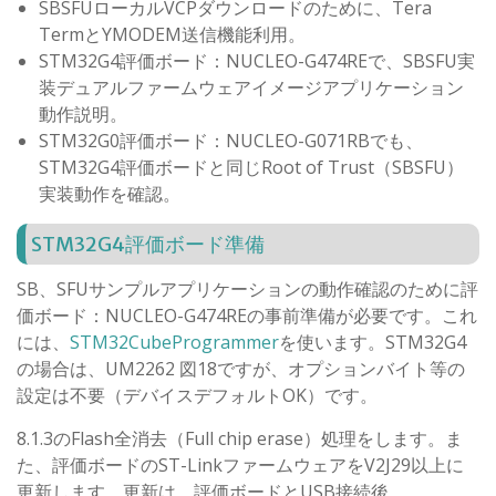
SBSFUローカルVCPダウンロードのために、Tera
TermとYMODEM送信機能利用。
STM32G4評価ボード：NUCLEO-G474REで、SBSFU実
装デュアルファームウェアイメージアプリケーション
動作説明。
STM32G0評価ボード：NUCLEO-G071RBでも、
STM32G4評価ボードと同じRoot of Trust（SBSFU）
実装動作を確認。
STM32G4評価ボード準備
SB、SFUサンプルアプリケーションの動作確認のために評
価ボード：NUCLEO-G474REの事前準備が必要です。これ
には、
STM32CubeProgrammer
を使います。STM32G4
の場合は、UM2262 図18ですが、オプションバイト等の
設定は不要（デバイスデフォルトOK）です。
8.1.3のFlash全消去（Full chip erase）処理をします。ま
た、評価ボードのST-LinkファームウェアをV2J29以上に
更新します。更新は、評価ボードとUSB接続後、