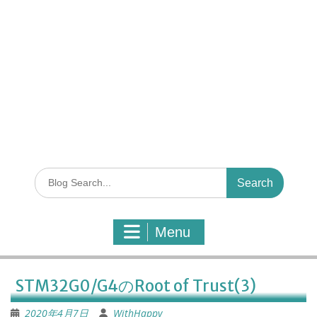
S
e
a
r
Menu
c
h
f
o
STM32G0/G4のRoot of Trust(3)
r
:
2020年4月7日
WithHappy