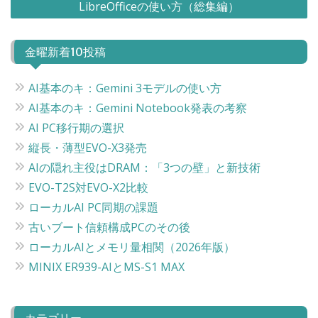
LibreOfficeの使い方（総集編）
ナ
ビ
金曜新着10投稿
ゲ
ー
AI基本のキ：Gemini 3モデルの使い方
シ
AI基本のキ：Gemini Notebook発表の考察
ョ
AI PC移行期の選択
ン
縦長・薄型EVO-X3発売
AIの隠れ主役はDRAM：「3つの壁」と新技術
EVO-T2S対EVO-X2比較
ローカルAI PC同期の課題
古いブート信頼構成PCのその後
ローカルAIとメモリ量相関（2026年版）
MINIX ER939-AIとMS-S1 MAX