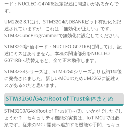
ード：NUCLEO-G474RE設定記述に間違いがあるからで
す。
UM2262 8.1には、STM32G4のDBANKビット有効化と記
述されていますが、これは「無効化が正しい」です。
STM32CubeProgrammerで無効化に設定してください。
STM32G0評価ボード：NUCLEO-G071RBに関しては、記
述にミスはありません。本稿の関連部分をNUCLEO-
G071RBへ読替えると、全て正常動作します。
STM32G4シリーズは、STM32G0シリーズよりも約1年後
に発売されました。新しいMCUのためUM2262に記述ミ
スがあるのだと思います。
STM32G0/G4のRoot of Trust全体まとめ
STM32G0/G4のRoot of Trust(1)～(3)、いかがでしたでし
ょうか？ セキュリティ機能の実装は、IoT MCUでは必
須です。従来のMCU開発へ追加する機能や手間、セキュ