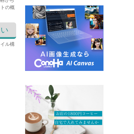
クトの概
違い
ァイル構