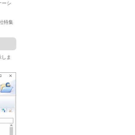
ケーシ
弊社特集
示しま