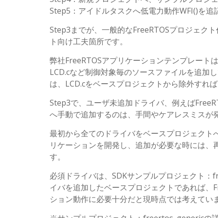
Step5：アイドルタスクへ低電力動作WFI()を追
Step3までが、一般的なFreeRTOSプロジェク
ト向け工夫箇所です。
弊社FreeRTOSアプリケーションテンプレートは、
LCD.cなど制御対象毎のソースファイルを追加
は、LCD.cをベースプロジェクトから除外す
Step3で、ユーザ未追加ドライバ、例えばFre
へ手動で追加するのは、手間やケアレスミスが
最初から全てのドライバをベースプロジェクト
リケーションを開発し、追加が必要な時には、再
す。
必須ドライバは、SDKサンプルプロジェクト：free
イバを追加したベースプロジェクトであれば、Fr
ション動作に必要十分だと現時点では考えてい
※サンプルプロジェクト：freertos_generic