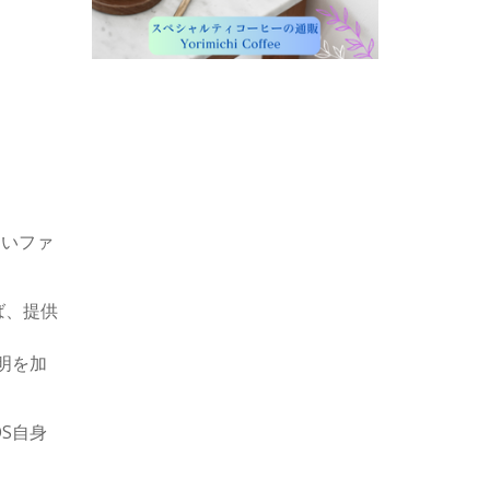
良いファ
めば、提供
説明を加
OS自身