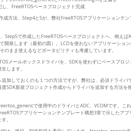
記し、FreeRTOSベースプロジェクト完成
ト作成方法、Step4と5が、弊社FreeRTOSアプリケーションテ
Step5で作成したFreeRTOSベースプロジェクトへ、例えばAD
して開発します（最初の図）。LCDを使わないアプリケーショ
ればそのまま使えるなどポータビリティも考慮しています。
eRTOSメールボックスドライバを、SDKを使わずにベースプロ
発生します。
へ追加しておくのも１つの方法ですが、弊社は、必須ドライバ
度SDK新規プロジェクト作成からドライバを追加する方法を
rtos_genericで使用中のドライバとADC、VCOMです。こ
eeRTOSアプリケーションテンプレート構想3章で示したアプ
ます。
の詳細は、後日、別途投稿を予定しています。freertos_generic