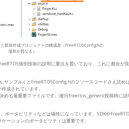
と新規作成プロジェクトの構成差（FreeRTOSConfig.hの
場所が異なる）
reeRTOS個別技術の説明に重点を置いており、これに都合が
s_サンプル.c とFreeRTOSConfig.hの２ソースコードさえ読
が作成されています。
体動作を決める最重要ファイルです。後日freertos_generic投稿時に
と、ポータビリティなどは犠牲になっています。SDKやFreeRT
リケーションのポータビリティは重要です。