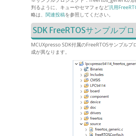
判るように、キューやセマフォなど
汎用FreeR
略は、
関連投稿
を参照してください。
SDK FreeRTOSサンプ
MCUXpresso SDK付属のFreeRTOSサ
成が異なります。