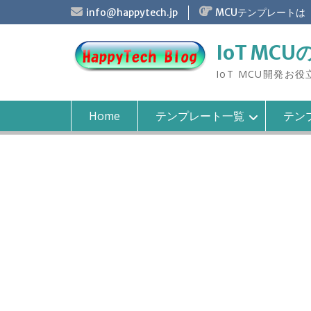
S
info@happytech.jp
MCUテンプレートは
k
i
IoT MCU
p
t
IoT MCU開発お
o
c
o
Home
テンプレート一覧
テンプ
n
t
e
n
t