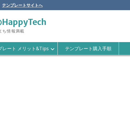
テンプレートサイトへ
のHappyTech
役立ち情報満載
レート メリット&Tips
テンプレート購入手順