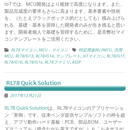
IoTでは、MCU開発はより複雑で高度になります。また、
製品完成度の要求もさらに高まります。基本要素や技術
を、（たとえブラックボックス的だとしても）積み上げら
れる、基礎・基本を習得した開発者のみが生き残ると思い
ます。開発者個人で基礎を習得するために、是非弊社マイ
コンテンプレートをご活用ください。
RL78マイコン
,
MCU：マイコン
特定用途向けMCU
,
汎用
MCU
,
RL78/G13
,
RL78/G14
,
テンプレート
,
IoTマイコン
,
RL78/G1F
,
RL78/G10
,
RL78/G1x
,
RL78ファミリ
,
ASSP
RL78 Quick Solution
2017年12月21日
RL78 Quick Solution
は、RL78マイコンのアプリケーショ
ン「実例」です。従来ベンダ提供サンプルソフトの枠を超
え、アプリ動作ハード基板：PCB、部品BOM、ユーザー
ズマニュアル（残念ながら英文ですが…）も「ルネサスが