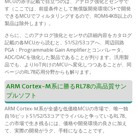
MCUの赤字記載で目立つのは、アナログ強化とセンサで
す（ここでは、前提条件として無償版開発環境CS+で開発
できるMCUでフィルタリングするので、ROM64KB以上の
製品は除外します）。
さらに、このアナログ強化とセンサの詳細内容をカタログ
記載の各MCUから読むと、S1/S2/S3コアへ、周辺回路
PGA：Programmable Gain Amplifierとコンパレータ、
ADC/DACを強化した製品であることが判ります。汎用製
品でも、よりIoT向けのMCUへ変化しつつあることが、同
ページのRL78応用分野からも解ります。
ARM Cortex-M系に勝るRL78の高品質サン
プルソフト
ARM Cortex-Ｍ系が全盛な低価格MCUの市場で、唯一独
自16ビットS1/S2/S3コアでライバルと争っているRL78。
この市場で生き残るには、価格や開発環境の良さに加え
て、実際の開発がラク、手軽になることです。