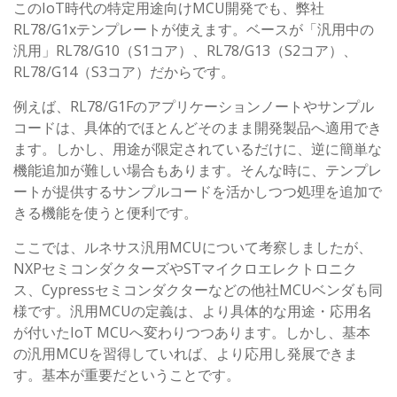
このIoT時代の特定用途向けMCU開発でも、弊社
RL78/G1xテンプレートが使えます。ベースが「汎用中の
汎用」RL78/G10（S1コア）、RL78/G13（S2コア）、
RL78/G14（S3コア）だからです。
例えば、RL78/G1Fのアプリケーションノートやサンプル
コードは、具体的でほとんどそのまま開発製品へ適用でき
ます。しかし、用途が限定されているだけに、逆に簡単な
機能追加が難しい場合もあります。そんな時に、テンプレ
ートが提供するサンプルコードを活かしつつ処理を追加で
きる機能を使うと便利です。
ここでは、ルネサス汎用MCUについて考察しましたが、
NXPセミコンダクターズやSTマイクロエレクトロニク
ス、Cypressセミコンダクターなどの他社MCUベンダも同
様です。汎用MCUの定義は、より具体的な用途・応用名
が付いたIoT MCUへ変わりつつあります。しかし、基本
の汎用MCUを習得していれば、より応用し発展できま
す。基本が重要だということです。