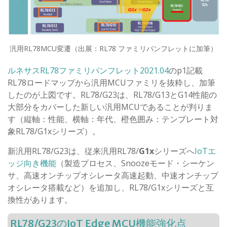
汎用RL78MCU変遷（出展：RL78 ファミリパンフレットに加筆）
ルネサスRL78ファミリパンフレット2021.04
のp1記載
RL78ロードマップから汎用MCUファミリを抜粋し、加筆
したのが上図です。RL78/G23は、RL78/G13とG14性能の
大部分をカバーした新しい汎用MCUであることが判りま
す（縦軸：性能、横軸：年代、橙色囲み：テンプレート対
象RL78/G1xシリーズ）。
新汎用RL78/G23は、従来汎用RL78/
G1x
シリーズへ
IoTエ
ッジ向き機能
（製造プロセス、Snoozeモード・シーケン
サ、高速オンチップオシレータ高速起動、中速オンチップ
オシレータ搭載など）を追加し、RL78/G1xシリーズと互
換性があります。
RL78/G23のIoT Edge MCU機能強化点