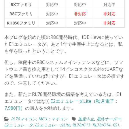
RX
ファミリ
対応中
対応中
対応中
R8C
ファミリ
対応中
非対応
非対応
RH850
ファミリ
対応中
対応中
非対応
本ブログを始めた頃のR8C開発時代、IDE Hewに使ってい
たE1エミュレータが、あと1年で生産中止になるとは、私
も年を取ったということです。
但し、稼働中のR8Cシステムメインテナンスなどに、ソフ
トウェア書き換え用として14ピンコネクタ以外のUARTな
どを準備していれば別ですが、E1エミュレータは必須です
ので、注意してください。
また、新たにRL78開発環境の構築を考えている方は、E1
エミュレータではなく
E2エミュレータLite（秋月電子：
7,980円）
の購入をお勧めします。
RL78マイコン
,
MCU：マイコン
生産中止
,
最終オーダー
,
E2エミュレータ
,
E2エミュレータLite
,
RL78/G13
,
RL78/G14
,
CS+
,