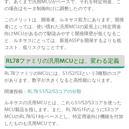
す。あくまで汎用MCUがベースで、それを特定用途、こ
の場合はモータ制御向けに調整したのです。
このメリットは、開発者、ルネサス双方にあります。開発
者にとっては、使い慣れた汎用MCUの延長上に特定用途
向けMCUがあるので馴染みやすく開発障壁が低くなるこ
と、ルネサスにとっては、新規ASSPを開発するよりも低
コスト、低リスクなことです。
RL78ファミリの汎用MCUとは、変わる定義
RL78ファミリのMCUには、S1/S2/S3という3種類のコア
があります。数字が大きくなると高性能になります。
関連投稿：
RL78 S1/S2/S3コアの分類
ルネサスの汎用MCUとは、これらS1/S2/S3コアを使った
MCU製品を指します。また、RL78/G1FのようにS3コア
MCUのRL78/G14をベースとし、特定用途向け機能を付加
したものも汎用MCUです。