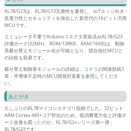
RL78/G23は、RL78/G13互換性を重視し、IoTエッジ向き
低電力性とセキュリティを強化した新世代の16ビット汎用
MCUです。
エミュレータ不要でArduinoコネクタ実装済みRL78/G23
評価ボード(32MHz、ROM/128KB、RAM/16KB)は、制御
系載せ替えモジュール化が可能となり、競合他社MCUと
の比較も容易です。
載せ替え制御系モジュールの詳細は、
コチラ
の関連投稿3
章：半導体不足時のMCU開発対策案を参照してくださ
い。
あとがき
久しぶりのRL78マイコンカテゴリ投稿でした。32ビット
ARM Cortex-M0+コア対抗のため、低消費電力化と評価ボ
ード改善を図ったのが、RL78/G2xシリーズ第一弾：
RL78/G23です。