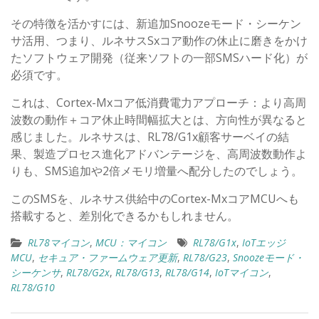
その特徴を活かすには、新追加Snoozeモード・シーケン
サ活用、つまり、ルネサスSxコア動作の休止に磨きをかけ
たソフトウェア開発（従来ソフトの一部SMSハード化）が
必須です。
これは、Cortex-Mxコア低消費電力アプローチ：より高周
波数の動作＋コア休止時間幅拡大とは、方向性が異なると
感じました。ルネサスは、RL78/G1x顧客サーベイの結
果、製造プロセス進化アドバンテージを、高周波数動作よ
りも、SMS追加や2倍メモリ増量へ配分したのでしょう。
このSMSを、ルネサス供給中のCortex-MxコアMCUへも
搭載すると、差別化できるかもしれません。
RL78マイコン
,
MCU：マイコン
RL78/G1x
,
IoTエッジ
MCU
,
セキュア・ファームウェア更新
,
RL78/G23
,
Snoozeモード・
シーケンサ
,
RL78/G2x
,
RL78/G13
,
RL78/G14
,
IoTマイコン
,
RL78/G10