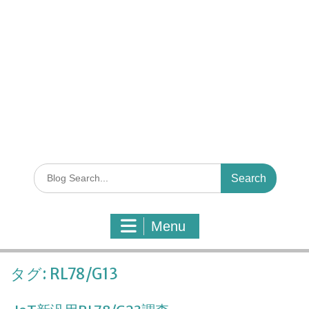
S
e
a
r
Menu
c
h
f
タグ:
RL78/G13
o
r
: