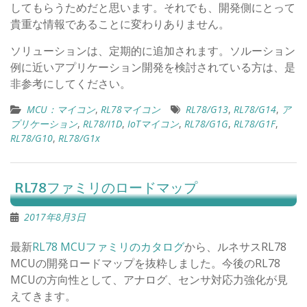
してもらうためだと思います。それでも、開発側にとって
貴重な情報であることに変わりありません。
ソリューションは、定期的に追加されます。ソルーション
例に近いアプリケーション開発を検討されている方は、是
非参考にしてください。
MCU：マイコン
,
RL78マイコン
RL78/G13
,
RL78/G14
,
ア
プリケーション
,
RL78/I1D
,
IoTマイコン
,
RL78/G1G
,
RL78/G1F
,
RL78/G10
,
RL78/G1x
RL78ファミリのロードマップ
2017年8月3日
最新
RL78 MCUファミリのカタログ
から、ルネサスRL78
MCUの開発ロードマップを抜粋しました。今後のRL78
MCUの方向性として、アナログ、センサ対応力強化が見
えてきます。