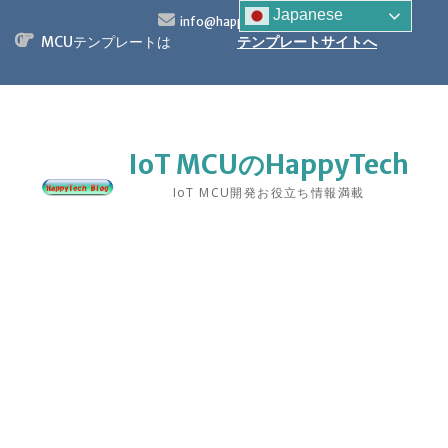
S
Japanese
info@happytech.jp
k
MCUテンプレートは
テンプレートサイトへ
i
p
t
o
c
o
IoT MCUのHappyTech
n
IoT MCU開発お役立ち情報満載
t
e
n
t