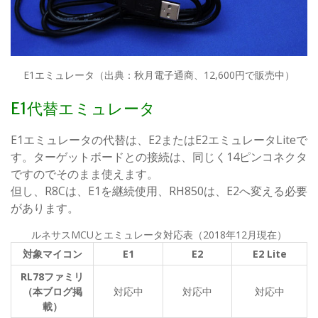
E1エミュレータ（出典：秋月電子通商、12,600円で販売中）
E1代替エミュレータ
E1エミュレータの代替は、E2またはE2エミュレータLiteで
す。ターゲットボードとの接続は、同じく14ピンコネクタ
ですのでそのまま使えます。
但し、R8Cは、E1を継続使用、RH850は、E2へ変える必要
があります。
ルネサスMCUとエミュレータ対応表（2018年12月現在）
対象マイコン
E1
E2
E2 Lite
RL78
ファミリ
（本ブログ掲
対応中
対応中
対応中
載）