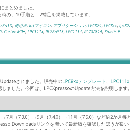
ジにまとめました。
時の、10手順と、2補足を掲載しています。
78/I1D
,
使用法
,
IoTマイコン
,
アプリケーション
,
LPC824
,
LPC8xx
,
lpc82
0
,
Cortex-M0+
,
LPC111x
,
RL78/G13
,
LPC1114
,
RL78/G14
,
Kinetis E
254へUpdateされました。販売中の
LPC8xxテンプレート
、
LPC11
しました。今回は、LPCXpressoのUpdate方法を説明します
.0）→7月（7.3.0）→9月（7.4.0）→11月（7.5.0）など約2か月
resso Downloadsリンクを開いて最新版を確認したほうが良