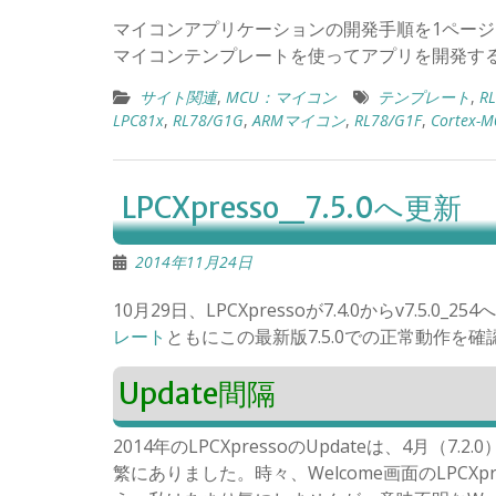
マイコンアプリケーションの開発手順を1ペー
マイコンテンプレートを使ってアプリを開発する
サイト関連
,
MCU：マイコン
テンプレート
,
RL
LPC81x
,
RL78/G1G
,
ARMマイコン
,
RL78/G1F
,
Cortex-M
LPCXpresso_7.5.0へ更新
2014年11月24日
10月29日、LPCXpressoが7.4.0からv7.5.0_
レート
ともにこの最新版7.5.0での正常動作を確認
Update間隔
2014年のLPCXpressoのUpdateは、4月（7.2
繁にありました。時々、Welcome画面のLPCXp