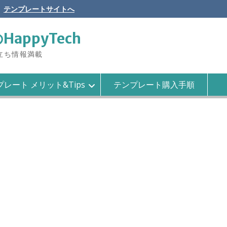
テンプレートサイトへ
のHappyTech
役立ち情報満載
レート メリット&Tips
テンプレート購入手順