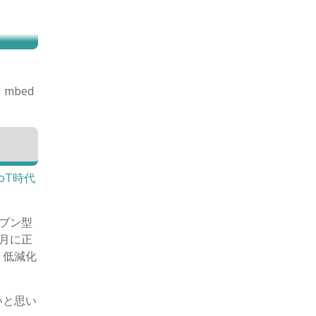
mbed
oT時代
リブン型
0月に正
ト低減化
いと思い