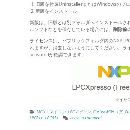
旧版を付属UninstallerまたはWindows
新版をインストール
新版は、旧版とは別フォルダへインストールさ
ルソフトなどを保存している場合には、
削除前
ライセンスは、パブリックフォルダ内のNXPLP
れますが、消去しないようにしてください。ライセンス
activatedが確認できます。
ライセン
MCU：マイコン
,
LPCマイコン
,
Cortex-M0+コア
,
Co
LPC8xx
,
LPC81x
Leave a comment