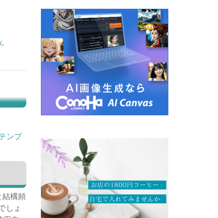
x
,
1xテンプ
。
毎と結構頻
いでしょ