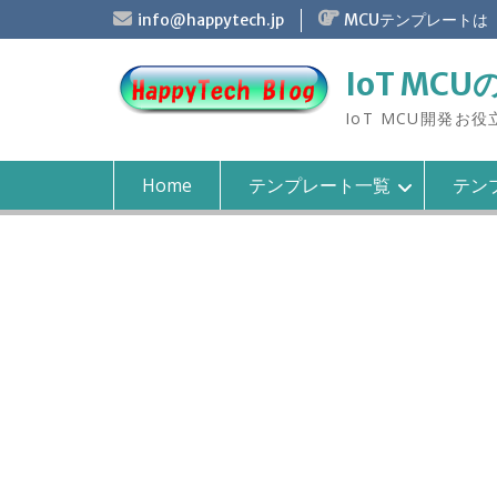
S
info@happytech.jp
MCUテンプレートは
k
i
IoT MCU
p
t
IoT MCU開発お
o
c
o
Home
テンプレート一覧
テンプ
n
t
e
n
t