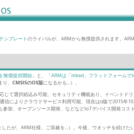
OS
1xテンプレート
のライバルが、ARMから無償提供されます。ARM 
Sを無償提供開始
」と、「
ARMは「mbed」フラットフォームでI
まり、
CMSISのOS版
になるかも…）、
で必要に応じて選択組込み可能、セキュリティ機能あり、イベントド
有償）との通信によりクラウドサービス利用可能、現在はα版で2015年1
dベンダも参加、オープンソース開発、などなどIoTデバイス開発コス
したが、ARM社様、ご容赦を…）。今後、ウオッチを続けた