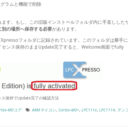
のプログラムと機能で削除
れます。もし、この旧版インストールフォルダ内に手直しした
に別の場所へ保存する必要
があります。
CXpressoフォルダに記録されています。このフォルダは勝手
保持のままUpdate完了すると、Welcome画面でfully
ス保持でUpdate完了の確認方法
rtex-M0コア
ARMマイコン
,
Cortex-M0+
,
LPC111x
,
LPC1114
,
テン