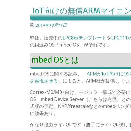
IoT向けの無償ARMマイコン
2014年10月11日
弊社、販売中の
LPC8xxテンプレート
や
LPC11
の組込みOS「mbed OS」がそれです。
mbed OSとは
mbed OSに関する記事、「
ARMがIoT向けにO
を実現させる
」によると、ARM社が提供し（つ
Cortex-M0/M0+向け、モジュラー構成
OS、mbed Device Server（こちらは
式版の予定、NXP/freescaleなどのmbe
に効果あり。
かなり強力ライバルです（勝手にライバル視しま