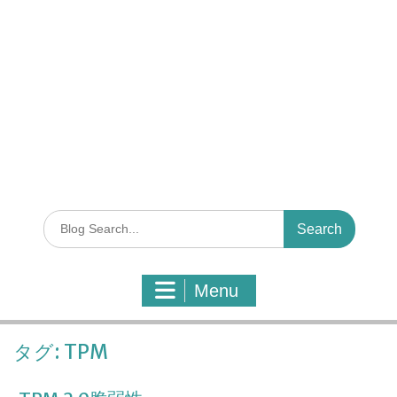
S
e
a
r
Menu
c
h
f
タグ:
TPM
o
r
: