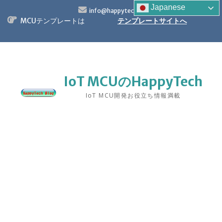
S
Japanese
info@happytech.jp
k
MCUテンプレートは
テンプレートサイトへ
i
p
t
o
c
o
IoT MCUのHappyTech
n
IoT MCU開発お役立ち情報満載
t
e
n
t