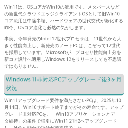
Win11は、OSコアがWin10の流用です。メタバースなど
の新世代クラウドエッジクライアントOSとして旧Win10
コア流用は中途半端、ハードウェアの世代交代が激化する
昨今、OSコア進化も必然の気がします。
事実、今年発売のIntel 12世代プロセサは、11世代から大
きく性能向上し、新発売のノートPCは、こぞって12世代
を採用しています。Microsoftが、プロセサ性能向上分を
新コア設計へ適用しWindows 12をリリースしても不思議
ではありません。
Windows 11非対応PCアップグレード後3ヶ月
状況
Win11アップグレード要件を満たさないPCは、2025年10
月14日、Win10サポート終了までがその寿命です。アップ
グレード非対応PCを、「Win10アプリケーションとデー
タ維持」の条件で強引にWin11 21H2へアップグレード
し、延命可能かの評価が前投稿でした。