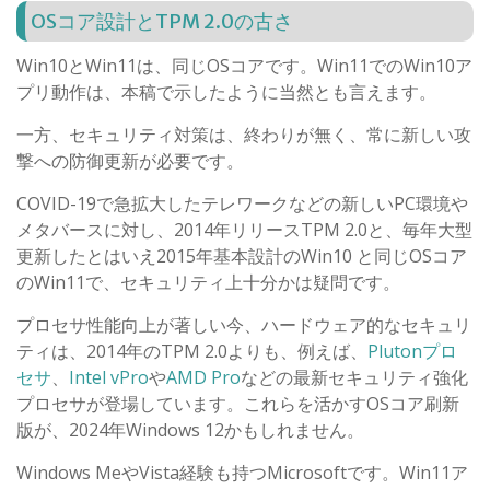
OSコア設計とTPM 2.0の古さ
Win10とWin11は、同じOSコアです。Win11でのWin10ア
プリ動作は、本稿で示したように当然とも言えます。
一方、セキュリティ対策は、終わりが無く、常に新しい攻
撃への防御更新が必要です。
COVID-19で急拡大したテレワークなどの新しいPC環境や
メタバースに対し、2014年リリースTPM 2.0と、毎年大型
更新したとはいえ2015年基本設計のWin10 と同じOSコア
のWin11で、セキュリティ上十分かは疑問です。
プロセサ性能向上が著しい今、ハードウェア的なセキュリ
ティは、2014年のTPM 2.0よりも、例えば、
Plutonプロ
セサ
、
Intel vPro
や
AMD Pro
などの最新セキュリティ強化
プロセサが登場しています。これらを活かすOSコア刷新
版が、2024年Windows 12かもしれません。
Windows MeやVista経験も持つMicrosoftです。Win11ア