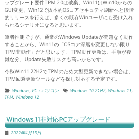
ップグレート要件TPM 2.0は破棄、Win11はWin10からの
GUI変更、Win12で抜本的OSコアセキュティ刷新へと段階
的リリースを行えば、多くの既存Winユーザにも受け入れ
られるシナリオになると思います。
筆者推測ですが、通常のWindows Updateが問題なく動作
することから、Win11の「OSコア深層を変更しない限り
TPM非動作」だと思います。TPM動作更新は、手順が複
雑な分、Update失敗リスクも高いからです。
今秋Win11 22H2でTPMのため大型更新できない場合は、
TPM回避更新ツールなどを探し対応する予定です。
Windows
,
PC：パソコン
Windows 10 21H2
,
Windows 11
,
TPM
,
Windows 12
Windows 11非対応PCアップグレード
2022年4月15日