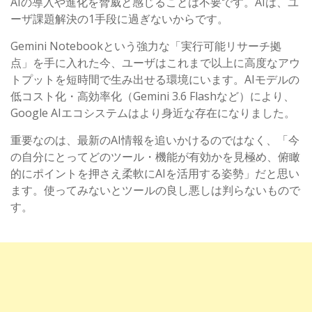
AI
の導入や進化を脅威と感じることは不要です。
AI
は、ユ
ーザ課題解決の
1
手段に過ぎないからです。
Gemini Notebook
という強力な「実行可能リサーチ拠
点」を手に入れた今、ユーザはこれまで以上に高度なアウ
トプットを短時間で生み出せる環境にいます。
AI
モデルの
低コスト化・高効率化（
Gemini 3.6 Flash
など）により、
Google AI
エコシステムはより身近な存在になりました。
重要なのは、最新の
AI
情報を追いかけるのではなく、「今
の自分にとってどのツール・機能が有効かを見極め、俯瞰
的にポイントを押さえ柔軟に
AI
を活用する姿勢」だと思い
ます。使ってみないとツールの良し悪しは判らないもので
す。