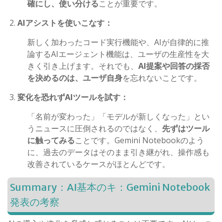
確にし、使い分ける
ことが重要です。
AI
アシストを使いこなす：
新しく加わったコード実行機能や、
AI
が自律的に推
論する
AI
エージェント機能は、ユーザの生産性を大
きく引き上げます。それでも、
AI
提案や回答の採否
を決めるのは、ユーザ自身
を忘れないことです。
変化を恐れず
AI
ツールを試す：
「名前が変わった」「モデルが新しくなった」とい
うニュースに圧倒されるのではなく、
先ずはツール
に触ってみる
ことです。
Gemini Notebook
のよう
に、過去のデータはそのまま引き継がれ、操作感も
改善されているケースがほとんどです。
Summary
：
AI
基本のキ：
Gemini Notebook
発表の考察