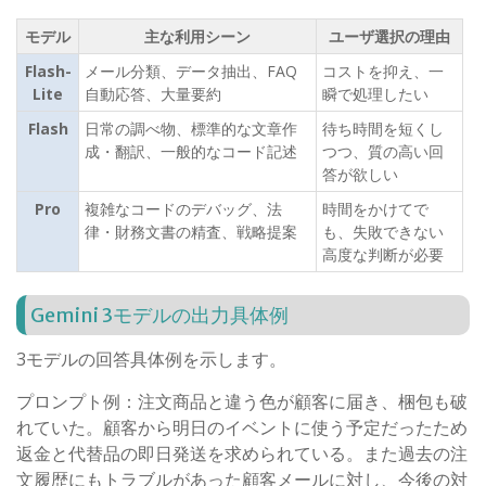
モデル
主な利用シーン
ユーザ選択の理由
Flash-
メール分類、データ抽出、
FAQ
コストを抑え、一
Lite
自動応答、大量要約
瞬で処理したい
Flash
日常の調べ物、標準的な文章作
待ち時間を短くし
成・翻訳、一般的なコード記述
つつ、質の高い回
答が欲しい
Pro
複雑なコードのデバッグ、法
時間をかけてで
律・財務文書の精査、戦略提案
も、失敗できない
高度な判断が必要
Gemini 3
モデルの出力具体例
3
モデルの回答具体例を示します。
プロンプト例：注文商品と違う色が顧客に届き、梱包も破
れていた。顧客から明日のイベントに使う予定だったため
返金と代替品の即日発送を求められている。また過去の注
文履歴にもトラブルがあった顧客メールに対し、今後の対