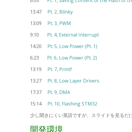
6:05
Pt. 1, Saving Content of the Flash of 
13:47
Pt. 2, Blinky
13:09
Pt. 3, PWM
9:10
Pt. 4, External Interrupt
14:20
Pt. 5, Low Power (Pt. 1)
6:23
Pt. 6, Low Power (Pt. 2)
13:19
Pt. 7, Printf
13:27
Pt. 8, Low Layer Drivers
17:37
Pt. 9, DMA
15:14
Pt. 10, Flashing STM32
少し聞きにくい英語ですが、スライドを見るだ
開発環境