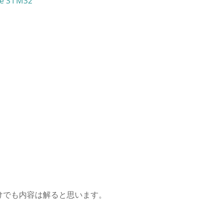
the STM32
けでも内容は解ると思います。