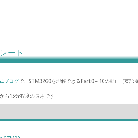
プレート
式ブログ
で、STM32G0を理解できるPart.0～10の動画（英
から15分程度の長さです。