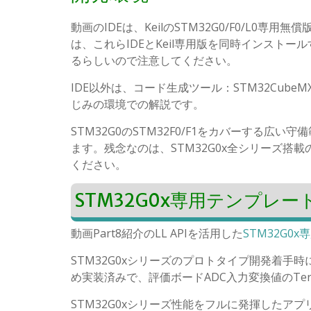
動画のIDEは、KeilのSTM32G0/F0/L0専用
は、これらIDEとKeil専用版を同時インストール
るらしいので注意してください。
IDE以外は、コード生成ツール：STM32CubeMX
じみの環境での解説です。
STM32G0のSTM32F0/F1をカバーする広い守
ます。残念なのは、STM32G0x全シリーズ搭載
ください。
STM32G0x専用テンプレー
動画Part8紹介のLL APIを活用した
STM32G0
STM32G0xシリーズのプロトタイプ開発着手時
め実装済みで、評価ボードADC入力変換値のTer
STM32G0xシリーズ性能をフルに発揮したアプ