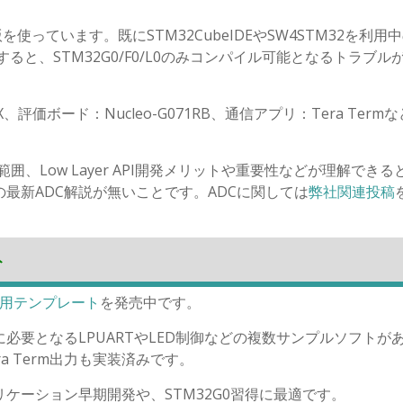
無償版を使っています。既にSTM32CubeIDEやSW4STM32を利用
すると、STM32G0/F0/L0のみコンパイル可能となるトラブル
、評価ボード：Nucleo-G071RB、通信アプリ：Tera Term
備範囲、Low Layer API開発メリットや重要性などが理解できる
の最新ADC解説が無いことです。ADCに関しては
弊社関連投稿
ト
x専用テンプレート
を発売中です。
に必要となるLPUARTやLED制御などの複数サンプルソフトが
a Term出力も実装済みです。
リケーション早期開発や、STM32G0習得に最適です。