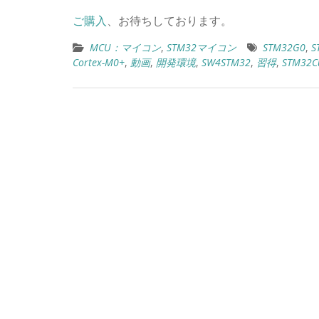
ご購入
、お待ちしております。
MCU：マイコン
,
STM32マイコン
STM32G0
,
S
Cortex-M0+
,
動画
,
開発環境
,
SW4STM32
,
習得
,
STM32C