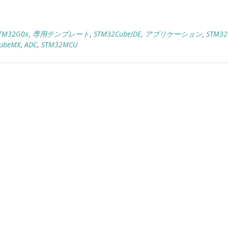
TM32G0x
,
専用テンプレート
,
STM32CubeIDE
,
アプリケーション
,
STM32
ubeMX
,
ADC
,
STM32MCU