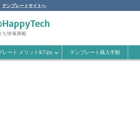
テンプレートサイトへ
のHappyTech
役立ち情報満載
レート メリット&Tips
テンプレート購入手順