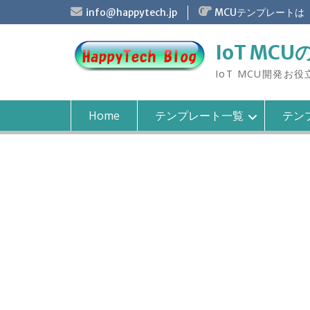
S
info@happytech.jp
MCUテンプレートは
k
i
IoT MCU
p
t
IoT MCU開発お
o
c
o
Home
テンプレート一覧
テンプ
n
t
e
n
t