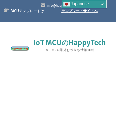
S
Japanese
info@happytech.jp
k
MCUテンプレートは
テンプレートサイトへ
i
p
t
o
c
o
IoT MCUのHappyTech
n
IoT MCU開発お役立ち情報満載
t
e
n
t