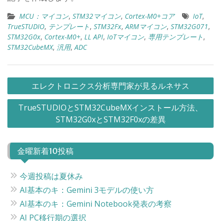
MCU：マイコン
,
STM32マイコン
,
Cortex-M0+コア
IoT
,
TrueSTUDIO
,
テンプレート
,
STM32Fx
,
ARMマイコン
,
STM32G071
,
STM32G0x
,
Cortex-M0+
,
LL API
,
IoTマイコン
,
専用テンプレート
,
STM32CubeMX
,
汎用
,
ADC
投
エレクトロニクス分析専門家が見るルネサス
稿
TrueSTUDIOとSTM32CubeMXインストール方法、
ナ
STM32G0xとSTM32F0xの差異
ビ
ゲ
金曜新着10投稿
ー
シ
今週投稿は夏休み
ョ
AI基本のキ：Gemini 3モデルの使い方
ン
AI基本のキ：Gemini Notebook発表の考察
AI PC移行期の選択