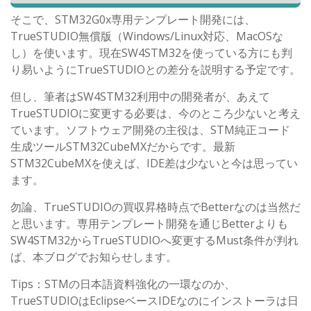
そこで、STM32G0x専用テンプレート開発には、
TrueSTUDIO無償版（Windows/Linux対応、MacOSな
し）を使います。現在SW4STM32を使っている方にも判
り易いようにTrueSTUDIOとの差分を説明する予定です。
但し、筆者はSW4STM32利用中の開発者が、あえて
TrueSTUDIOに変更する必要は、今のところ少ないと考え
ています。ソフトウェア開発の主役は、STM純正コード
生成ツールSTM32CubeMXだからです。最新
STM32CubeMXを使えば、IDE差は少ないと今は思ってい
ます。
勿論、TrueSTUDIOの買収昇格時点でBetterなのは当然だ
と思います。専用テンプレート開発を通じBetterよりも
SW4STM32からTrueSTUDIOへ変更するMust条件が判れ
ば、本ブログでお知らせします。
Tips：STMの日本語資料強化の一環なのか、
TrueSTUDIOはEclipseベースIDEなのにインストーラは日