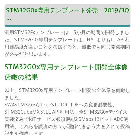
STM32G0x専用テンプレート発売：2019/3Q
～
汎用STM32Fxテンプレートは、5か月の期間で開発しまし
た。STM32G0x専用テンプレートは、HALよりもLL API利
用難易度が高いことを考慮すると、最低でも同じ開発期間
が必要だと思います。
STM32G0x専用テンプレート開発全体像
俯瞰の結果
以上、STM32G0x専用テンプレート開発の全体像を俯瞰し
ました。
SW4STM32からTrueSTUDIO IDEへの変更必要性、
STM32CubeMX のLL API利用法、全STM32G0xデバイス
実装済みでIoTサービス必須機能2.5Msps12ビットADC使
用法、これらを読者の方々が理解できよう力を入れて投稿
記事を作成します。