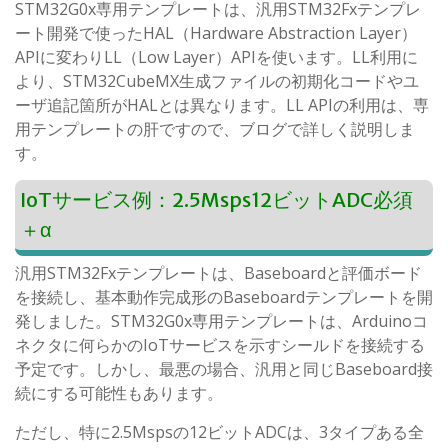
STM32G0x専用テンプレートは、汎用STM32Fxテンプレ
ート開発で使ったHAL（Hardware Abstraction Layer）
APIに変わりLL（Low Layer）APIを使います。LL利用に
より、STM32CubeMX生成ファイルの初期化コードやユ
ーザ追記箇所がHALとは異なります。LL APIの利用は、専
用テンプレートの肝ですので、ブログで詳しく説明しま
す。
IoTサービス例：2.5Msps12ビットADC必須
＋α
汎用STM32Fxテンプレートは、Baseboardと評価ボード
を接続し、基本動作完成形のBaseboardテンプレートを開
発しました。STM32G0x専用テンプレートは、Arduinoコ
ネクタに何らかのIoTサービスを示すシールドを接続する
予定です。しかし、最悪の場合、汎用と同じBaseboard接
続にする可能性もあります。
ただし、特に2.5Mspsの12ビットADCは、3タイプある全