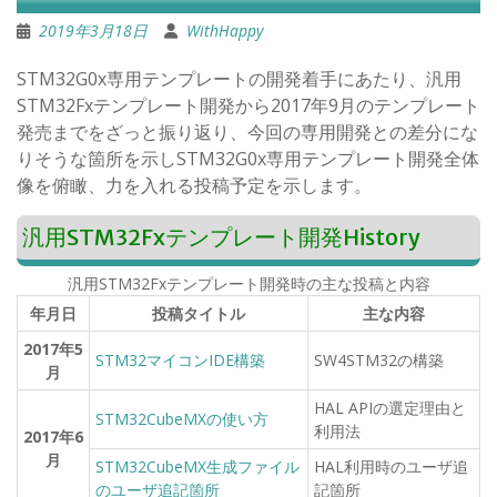
2019年3月18日
WithHappy
STM32G0x専用テンプレートの開発着手にあたり、汎用
STM32Fxテンプレート開発から2017年9月のテンプレート
発売までをざっと振り返り、今回の専用開発との差分にな
りそうな箇所を示しSTM32G0x専用テンプレート開発全体
像を俯瞰、力を入れる投稿予定を示します。
汎用STM32Fxテンプレート開発History
汎用STM32Fxテンプレート開発時の主な投稿と内容
年月日
投稿タイトル
主な内容
2017
年5
STM32マイコンIDE構築
SW4STM32の構築
月
HAL APIの選定理由と
STM32CubeMXの使い方
利用法
2017
年6
月
STM32CubeMX生成ファイル
HAL利用時のユーザ追
のユーザ追記箇所
記箇所