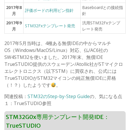
2017
年8
Baseboardとの接続指
評価ボードの利用ピン指針
月
針
2017
年9
汎用STM32Fxテンプ
STM32Fxテンプレート発売
月
レート発売
2017年5月当時は、4種ある無償IDEの中からマルチ
OS（Windows/MacOS/Linux）対応、仏/AC6社の
SW4STM32を使いました。2017年末、無償IDE
TrueSTUDIO提供のスウェーデン/Atollic社がSTマイクロ
エレクトロニクス（以下STM）に買収され、公式には
TrueSTUDIOがSTM32マイコンの純正無償IDEに昇格
（！？）したようです
。
関連投稿：
STM32のStep-by-Step Guide
の、気になる点
１：TrueSTUDIO参照
STM32G0x専用テンプレート開発IDE：
TrueSTUDIO