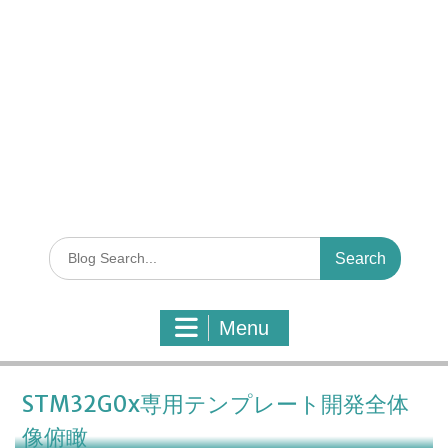
S
e
a
r
Menu
c
h
f
o
STM32G0x専用テンプレート開発全体
r
像俯瞰
: