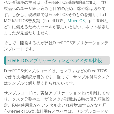
ベンダ講座の主旨は、①FreeRTOS基礎知識に加え、自社
製品へのユーザ囲い込みも目的のため、②や③は必然で
す。しかし、現段階ではFreeRTOSそのものを知り、IoT
MCUのRTOS普及期（FreeRTOS、
Mbed OS
、μITRONな
ど）に備えるためのツールが欲しいと思い、ネット検索し
ましたが見当たりません。
そこで、開発するのが弊社FreeRTOSアプリケーションテ
ンプレートです。
FreeRTOSアプリケーションとベアメタル比較
FreeRTOSサンプルコードは、セマフォなどのFreeRTOS
で使う技術解説が目的です。従って、サンプル付属タスク
はシンプルで解り易く作られています。
サンプルコードは、実務アプリケーションとは乖離してお
り、タスク分割やユーザタスクが複数ある時の優先順位設
定、RAM使用量がベアメタル比どれ程増加するかなど肝
心のFreeRTOS実務利用時ノウハウは、サンプルコードか