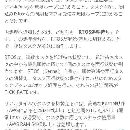
vTaskDelayを無限ループに加えること、タスク#2は、割
込みISRからの同期セマフォ受信を無限ループに加えるこ
とだけです。
両処理へ追加したのは、どちらも「
RTOS処理待ち
」で
す。この処理待ちを、RTOSが解除/待ちに切替えること
で、複数タスクが並列に動作します。
RTOSは、複数タスクを処理待ち状態にし、処理待ちタス
クの中から優先順位に応じて1個のタスクを実行状態に割
当てます。RTOS（Kernel）自身が、順位判断や実行タス
クの切替え、タスク実行状態の保存/リカバリのためスタ
ックプッシュ/ポップ処理を行い、それらの処理間隔が
TICK_RATEです。
リアルタイムでタスクを切替えるには、高速なKernel動作
（AWSによると25MHz以上）と短期間のTICK_RATE（通
常1ms）が必要で、タスク数に応じてスタック使用量
（AWS RAM 64KB以上）は急増します。