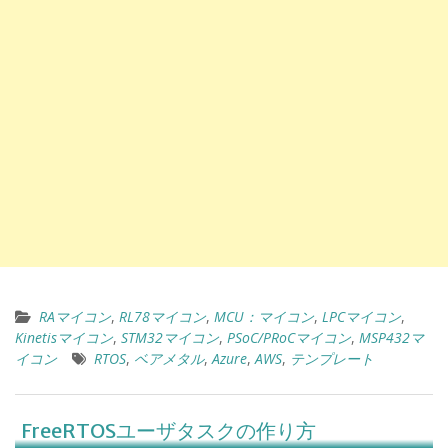
RAマイコン
,
RL78マイコン
,
MCU：マイコン
,
LPCマイコン
,
Kinetisマイコン
,
STM32マイコン
,
PSoC/PRoCマイコン
,
MSP432マ
イコン
RTOS
,
ベアメタル
,
Azure
,
AWS
,
テンプレート
FreeRTOSユーザタスクの作り方