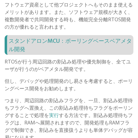
フトウェア資産として他プロジェクトへもそのまま使える
メリットがあります。また、ソフトウェア規模が大きく、
複数開発者で共同開発する時も、機能完全分離RTOS開発
の方が優れると言われます。
スタンドアロンMCU：ポーリングベースベアメタ
ル開発
RTOSが行う周辺回路の割込み処理や優先制御を、全てユ
ーザが行うのがベアメタル開発です。
但し、デバッグや処理開発のし易さを考慮すると、ポーリ
ングベース開発をお勧めします。
つまり、周辺回路の割込みフラグを、一旦、割込み処理待
ちフラグへ置換え、この割込み処理待ちフラグをポーリン
グすることで処理を
実行
する方法です。割込み処理待ちフ
ラグは、RAMへ展開されますので、開発処理もRAMフラ
グで制御でき、割込みを直接扱うよりも単体デバッグが容
易になります。