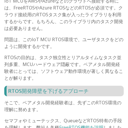
IoT MCUをAWSやAzureなどのクラウドへ接続する時に
は、FreeRTOSやAzure RTOSなどのRTOSが必須です。ク
ラウド接続用のRTOSタスク集が入ったライブラリを利用
するからです。もちろん、このライブラリ内のタスク開発
は必要ありません。
問題は、このIoT MCU RTOS環境で、ユーザタスクをどの
ように開発するかです。
RTOSの目的は、タスク独立性とリアルタイムなタスク並
列多重、MCUハードウェア隠蔽です。ベアメタル開発経
験者にとっては、ソフトウェア動作環境が著しく異なるこ
とが解ります。
RTOS開発障壁を下げるアプローチ
そこで、ベアメタル開発経験者は、先ずこのRTOS環境の
理解に努めます。
セマフォやミューテックス、QueueなどRTOS特有の手段
を理解します。弊社も各種
FreeRTOS機能を説明
しました