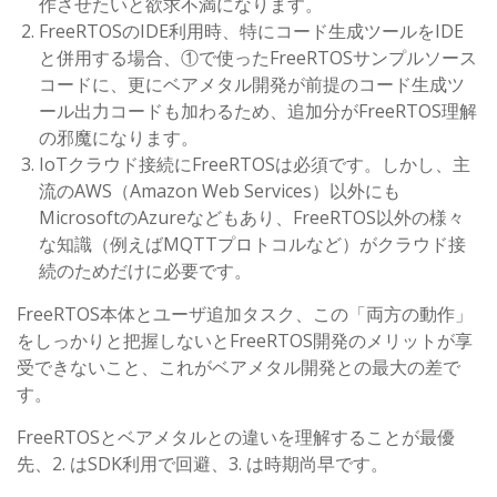
作させたいと欲求不満になります。
FreeRTOSのIDE利用時、特にコード生成ツールをIDE
と併用する場合、①で使ったFreeRTOSサンプルソース
コードに、更にベアメタル開発が前提のコード生成ツ
ール出力コードも加わるため、追加分がFreeRTOS理解
の邪魔になります。
IoTクラウド接続にFreeRTOSは必須です。しかし、主
流のAWS（Amazon Web Services）以外にも
MicrosoftのAzureなどもあり、FreeRTOS以外の様々
な知識（例えばMQTTプロトコルなど）がクラウド接
続のためだけに必要です。
FreeRTOS本体とユーザ追加タスク、この「両方の動作」
をしっかりと把握しないとFreeRTOS開発のメリットが享
受できないこと、これがベアメタル開発との最大の差で
す。
FreeRTOSとベアメタルとの違いを理解することが最優
先、2. はSDK利用で回避、3. は時期尚早です。