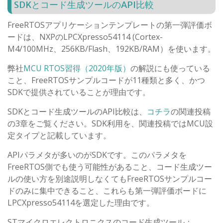
SDKとコード生成ツールのAPI比較
FreeRTOSアプリケーションテンプレートの第一弾評価ボ
ードは、NXPのLPCXpresso54114 (Cortex-
M4/100MHz、256KB/Flash、192KB/RAM）を使います。
弊社
MCU RTOS習得（2020年版）
の解説にも使っている
こと、FreeRTOSサンプルコードが11種類と多く、かつ
SDKで提供されていることが理由です。
SDKとコード生成ツールのAPI比較は、
コチラ
の関連投稿
の3章をご覧ください。SDK利用を、関連投稿ではMCU設
定タイプと記載しています。
APIパラメタが多いのがSDKです。このパラメタを
FreeRTOS側でも使う可能性があること、コード生成ツー
ルの使い方を別途説明しなくてもFreeRTOSサンプルコー
ドのみに集中できること、これらも第一弾評価ボードに
LPCXpresso54114を選定した理由です。
STマイクロエレクトロニクスのコード生成ツール：