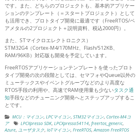
です。また、どちらのプロジェクトも、基本的アプリケー
ションのテンプレート（＝スタートプロジェクト）として
も活用でき、プロトタイプ開発に最適です（FreeRTOS/ベ
アメタルの2プロジェクト＋説明資料、税込2000円）。
また、STマイクロエレクトロニクス）
STM32G4（Cortex-M4/170MHz、Flash/512KB、
RAM/96KB）対応版も開発を予定しています。
FreeRTOSアプリケーションテンプレートを使ったプロト
タイプ開発の次の段階としては、セマフォやQueue以外の
ミューテックスやイベントグループなどのより高度な
RTOS手段の利用や、高速でRAM使用量も少ない
タスク通
知
手段などのチューニング開発へとステップアップするこ
とです。
MCU：マイコン
,
LPCマイコン
,
STM32マイコン
,
Cortex-M4コ
ア
LPCXpresso SDK
,
LPCXpresso54114
,
freertos_generic
,
Azure
,
ユーザタスク
,
IoTマイコン
,
FreeRTOS
,
Amazon FreeRTOS