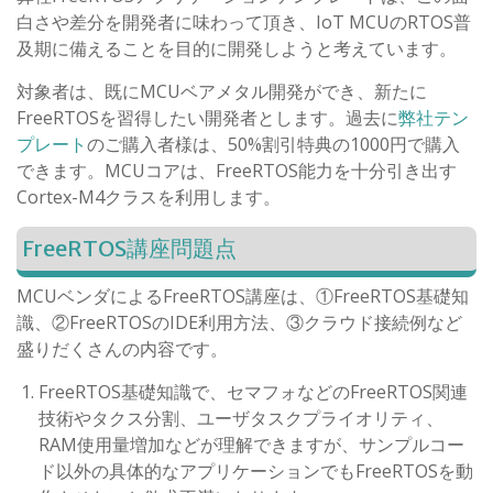
白さや差分を開発者に味わって頂き、IoT MCUのRTOS普
及期に備えることを目的に開発しようと考えています。
対象者は、既にMCUベアメタル開発ができ、新たに
FreeRTOSを習得したい開発者とします。過去に
弊社テン
プレート
のご購入者様は、50%割引特典の1000円で購入
できます。MCUコアは、FreeRTOS能力を十分引き出す
Cortex-M4クラスを利用します。
FreeRTOS講座問題点
MCUベンダによるFreeRTOS講座は、①FreeRTOS基礎知
識、②FreeRTOSのIDE利用方法、③クラウド接続例など
盛りだくさんの内容です。
FreeRTOS基礎知識で、セマフォなどのFreeRTOS関連
技術やタクス分割、ユーザタスクプライオリティ、
RAM使用量増加などが理解できますが、サンプルコー
ド以外の具体的なアプリケーションでもFreeRTOSを動