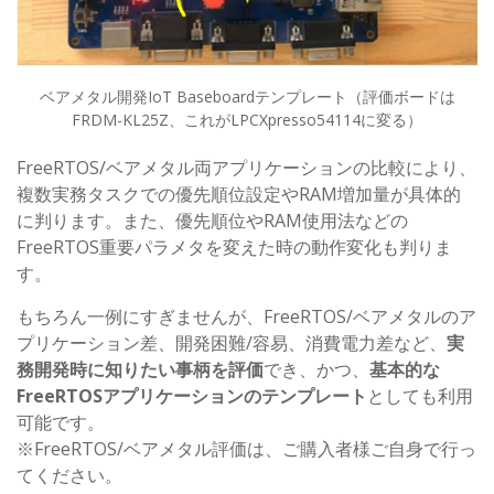
ベアメタル開発IoT Baseboardテンプレート（評価ボードは
FRDM-KL25Z、これがLPCXpresso54114に変る）
FreeRTOS/ベアメタル両アプリケーションの比較により、
複数実務タスクでの優先順位設定やRAM増加量が具体的
に判ります。また、優先順位やRAM使用法などの
FreeRTOS重要パラメタを変えた時の動作変化も判りま
す。
もちろん一例にすぎませんが、FreeRTOS/ベアメタルのア
プリケーション差、開発困難/容易、消費電力差など、
実
務開発時に知りたい事柄を評価
でき、かつ、
基本的な
FreeRTOSアプリケーションのテンプレート
としても利用
可能です。
※FreeRTOS/ベアメタル評価は、ご購入者様ご自身で行っ
てください。