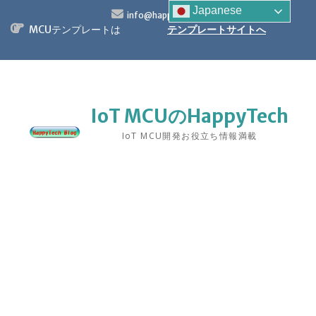
S
Japanese
info@happytech.jp
k
MCUテンプレートは
テンプレートサイトへ
i
p
t
o
c
o
IoT MCUのHappyTech
n
IoT MCU開発お役立ち情報満載
t
e
n
t