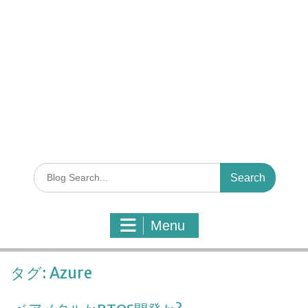
S
e
a
r
Menu
c
h
f
タグ:
Azure
o
r
: