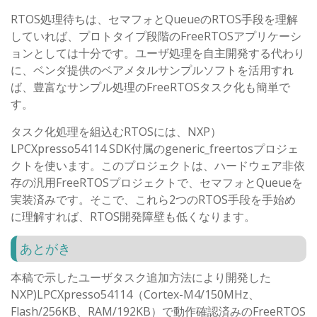
RTOS処理待ちは、セマフォとQueueのRTOS手段を理解
していれば、プロトタイプ段階のFreeRTOSアプリケーシ
ョンとしては十分です。ユーザ処理を自主開発する代わり
に、ベンダ提供のベアメタルサンプルソフトを活用すれ
ば、豊富なサンプル処理のFreeRTOSタスク化も簡単で
す。
タスク化処理を組込むRTOSには、NXP）
LPCXpresso54114 SDK付属のgeneric_freertosプロジェ
クトを使います。このプロジェクトは、ハードウェア非依
存の汎用FreeRTOSプロジェクトで、セマフォとQueueを
実装済みです。そこで、これら2つのRTOS手段を手始め
に理解すれば、RTOS開発障壁も低くなります。
あとがき
本稿で示したユーザタスク追加方法により開発した
NXP)LPCXpresso54114（Cortex-M4/150MHz、
Flash/256KB、RAM/192KB）で動作確認済みのFreeRTOS