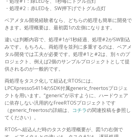
・処理#1：緑LEDを、1秒毎にトグル点灯
・処理#2：赤LEDを、SW押下げでトグル点灯
ベアメタル開発経験者なら、どちらの処理も簡単に開発で
きます。処理概要は、最初図1の左側になります。
違いは判断内容で、処理#1が1秒経過、処理#2がSW割込
みです。もちろん、両処理を並列に多重するのは、ベアメ
タル開発では工夫が必要です。処理#1と#2は、別々のプ
ロジェクト、例えば2個のサンプルプロジェクトとして提
供されるのが一般的です。
両処理をタスク化して組込むRTOSには、
LPCXpresso54114のSDK付属generic_freertosプロジェ
クトを用います。“generic”が示すように、ハードウェア
に依存しない汎用的なFreeRTOSプロジェクトです
（generic_freertosの詳細は、
コチラ
の関連投稿を参照し
てください）。
RTOSへ組込んだ時のタスク処理概要が、図1の右側で
す。ベアメタルとの違いは、タスク#1は、遅延処理