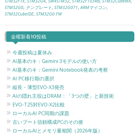
STM32F1x
,
STM32G4
,
SW4STM32
,
STM32F103RB
,
STM32CubeMX
,
STM32G0
,
テンプレート
,
STM32G071
,
ARMマイコン
,
STM32CubeIDE
,
STM32G0 FW
金曜新着10投稿
今週投稿は夏休み
AI基本のキ：Gemini 3モデルの使い方
AI基本のキ：Gemini Notebook発表の考察
AI PC移行期の選択
縦長・薄型EVO-X3発売
AIの隠れ主役はDRAM：「3つの壁」と新技術
EVO-T2S対EVO-X2比較
ローカルAI PC同期の課題
古いブート信頼構成PCのその後
ローカルAIとメモリ量相関（2026年版）