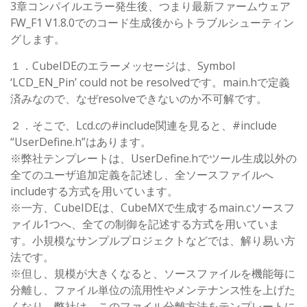
3章コンパイルエラー発生後、つまり最新ファームウェア
FW_F1 V1.8.0でのコード生成後からトラブルシューティン
グします。
１．CubeIDEのエラーメッセージは、Symbol
‘LCD_EN_Pin’ could not be resolvedです。main.hで定義
済みなので、なぜresolveできないのか不可解です。
２．そこで、Lcd.cの#include関連を見ると、#include
“UserDefine.h”はあります。
※弊社テンプレートは、UserDefine.hでツール生成以外の
全てのユーザ追加定義を記述し、全ソースファイルへ
includeする方式を用いています。
※一方、CubeIDEは、CubeMXで生成するmain.cソースフ
ァイル1つへ、全ての制御を記述する方式を用いていま
す。小規模なサンプルプロジェクトなどでは、解り易い方
法です。
※但し、規模が大きくなると、ソースファイルを機能毎に
分離し、ファイル単位の流用性やメンテナンス性を上げた
くなり、弊社は、このファイル分離方法をテンプレートに