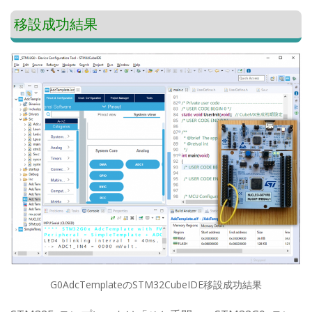
移設成功結果
G0AdcTemplateのSTM32CubeIDE移設成功結果