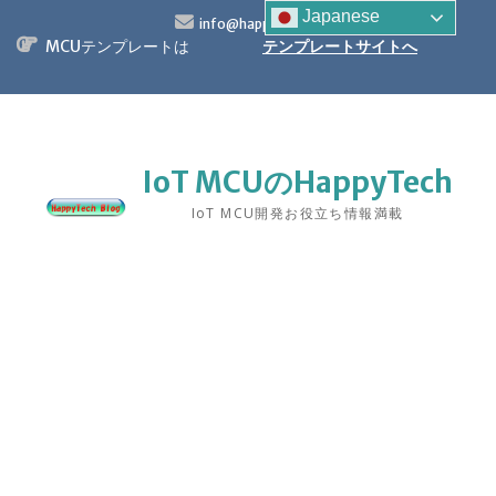
S
Japanese
info@happytech.jp
k
MCUテンプレートは
テンプレートサイトへ
i
p
t
o
c
o
IoT MCUのHappyTech
n
IoT MCU開発お役立ち情報満載
t
e
n
t