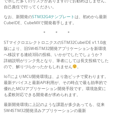
で示した多くのリスクがありますのでお勧めはしません、
自己責任で行ってください。
なお、新開発の
STM32G4テンプレート
は、初めから最新
CubeIDE、CubeMXで開発着手します。
＊ ＊ ＊
STマイクロエレクトロニクスのSTM32CubeIDE v1.1.0改
版により、旧SW4STM32開発アプリケーションを新環境
へ移設する連続3回の投稿、いかがでしたでしょうか？
詳細説明がリンク先となり、筆者にしては長文投稿でした
ので、解りづらかったかもしれません
。
IoTによりMCU開発環境は、より急ピッチで変わります。
最新デバイスと最新API利用が、その時点で最も効率的で
優れたMCUアプリケーション開発手段です。環境急変に
も柔軟対応できる開発者が求められます。
最新開発環境に上記のような課題が多少あっても、従来
SW4STM32開発済みアプリケーションの最新