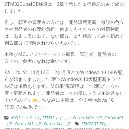
STM32CubeIDE移設は、6章で示した１行追記のみで成功
しました。
但し、顧客や管理者の方には、開発環境更新、移設の危う
さや開発者の心理的負担、何よりもそれらへの対応時間
は、あまり表に出てこない部分、また移設してみて初めて
判る部分で理解されづらいものです。
本稿がMCUアプリケーション顧客、管理者、開発者の
方々のご参考になれば幸いです。
P.S：2019年11月12日、2か月遅れでWindows 10 1909配
布が始まりました。年2回のWindows 10大型更新トラブ
ル話は多数あります。MCU開発環境は、年2回どころか
度々更新されます。開発者は、その度にトラブル対処をし
ているのです
。ちなみに本稿は、全てWindows 10
1903での結果です。
MCU：マイコン
,
STM32マイコン
,
Cortex-M0+コア
,
Cortex-M0
コア
,
Cortex-M3コア
,
Cortex-M4コア
STM32G7 FW
,