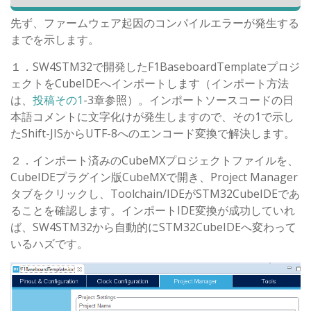
先ず、ファームウェア起因のコンパイルエラーが発生する
までを示します。
１．SW4STM32で開発したF1BaseboardTemplateプロジ
ェクトをCubeIDEへインポートします（インポート方法
は、
投稿その1
-3章参照）。インポートソースコードの日
本語コメントに文字化けが発生しますので、その1で示し
たShift-JISからUTF-8へのエンコード変換で解決します。
２．インポート済みのCubeMXプロジェクトファイルを、
CubeIDEプラグイン版CubeMXで開き、Project Manager
タブをクリックし、Toolchain/IDEがSTM32CubeIDEであ
ることを確認します。インポートIDE変換が成功していれ
ば、SW4STM32から自動的にSTM32CubeIDEへ変わって
いるハズです。