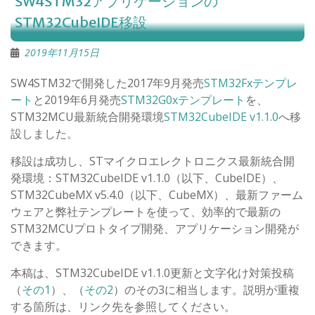
SW4STM32アプリケーションの
STM32CubeIDE移設
2019年11月15日
SW4STM32で開発した2017年9月発売
STM32Fxテンプレ
ート
と2019年6月発売
STM32G0xテンプレート
を、
STM32MCU最新統合開発環境
STM32CubeIDE v1.1.0
へ移
設しました。
移設は成功し、STマイクロエレクトロニクス最新統合開
発環境：STM32CubeIDE v1.1.0（以下、CubeIDE）、
STM32CubeMX v5.4.0（以下、CubeMX）、最新ファーム
ウェアと弊社テンプレートを使って、効率的で最新の
STM32MCUプロトタイプ開発、アプリケーション開発が
できます。
本稿は、STM32CubeIDE v1.1.0更新と文字化け対策投稿
（
その1
）、（
その2
）のその3に相当します。説明が重複
する箇所は、リンク先を参照してください。