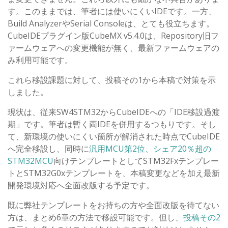
す。このままでは、筆者には使いにくいIDEです。一方、
Build AnalyzerやSerial Consoleは、とても役立ちます。
CubeIDEプラグイン版CubeMX v5.4.0は、Repository旧フ
ァームウェアへの変更機能が無く、最新ファームウェアの
み利用可能です。
これら移設課題に対して、投稿その1から本稿で対策を示
しました。
現状は、従来SW4STM32からCubeIDEへの「IDE移設過渡
期」です。筆者は暫く両IDEを併用するつもりです。そし
て、新環境の使いにくい箇所が解消された時点でCubeIDE
へ完全移設し、同時に
汎用MCU第2位、シェア20％超の
STM32MCU
向けテンプレートとしてSTM32Fxテンプレー
トとSTM32G0xテンプレートを、本稿変更などを加え最新
開発環境対応へ全面改版する予定です。
既に弊社テンプレートをお持ちの方や全面改版を待てない
方は、まとめ6章の方法で移設可能です。但し、
投稿その2