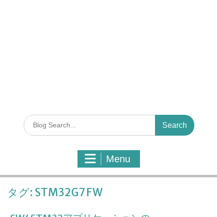
S
e
a
r
Menu
c
h
f
タグ:
STM32G7 FW
o
r
: