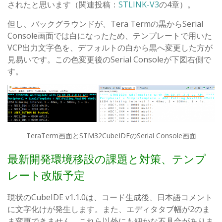
されたと思います（関連投稿：
STLINK-V3
の4章）。
但し、バックグラウンドが、Tera Termの黒からSerial
Console画面では白になったため、テンプレートで用いた
VCP出力文字色を、デフォルトの白から黒へ変更した方が
見易いです。この色変更後のSerial Consoleが下図右側で
す。
TeraTerm画面とSTM32CubeIDEのSerial Console画面
最新開発環境移設の課題と対策、テンプ
レート改版予定
現状のCubeIDE v1.1.0は、コード生成後、日本語コメント
に文字化けが発生します。また、エディタタブ幅が2のま
ま変更できません。これら以外にも細かな不具合がありま