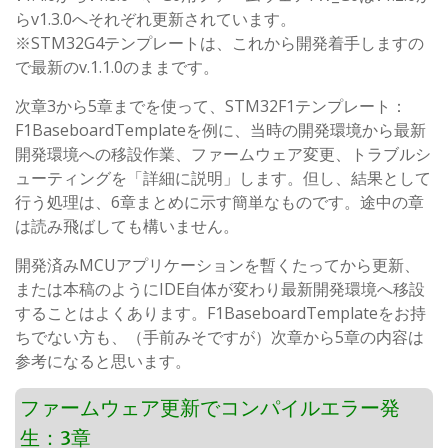
らv1.3.0へそれぞれ更新されています。
※STM32G4テンプレートは、これから開発着手しますの
で最新のv.1.1.0のままです。
次章3から5章までを使って、STM32F1テンプレート：
F1BaseboardTemplateを例に、当時の開発環境から最新
開発環境への移設作業、ファームウェア変更、トラブルシ
ューティングを「詳細に説明」します。但し、結果として
行う処理は、6章まとめに示す簡単なものです。途中の章
は読み飛ばしても構いません。
開発済みMCUアプリケーションを暫くたってから更新、
または本稿のようにIDE自体が変わり最新開発環境へ移設
することはよくあります。F1BaseboardTemplateをお持
ちでない方も、（手前みそですが）次章から5章の内容は
参考になると思います。
ファームウェア更新でコンパイルエラー発
生：3章