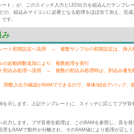
ート」が、このスイッチ入力とLED出力を組込んだテンプレ
力などの、組込みマイコンに必要となる処理をほぼ全て加え、完成
」です。
組み
レート初期設定へ流用 → 複数サンプルの初期設定は、挿入
ルの起動関数追加により、複数処理を実行
ト割込み処理へ流用 → 複数の割込み処理時は、割込み優先
 関数入出力確認がRAMでできるので、単体/結合デバッグ、
。例を示します。上記テンプレートに、スイッチに応じてブザ音
へ出力します。ブザ音発生処理は、このRAMを参照し、音を発
処理もRAMで動作が分離され、そのRAM値により処理が正し