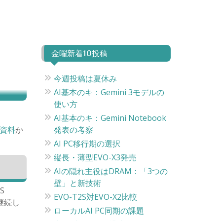
金曜新着10投稿
今週投稿は夏休み
AI基本のキ：Gemini 3モデルの
使い方
AI基本のキ：Gemini Notebook
資料
か
発表の考察
AI PC移行期の選択
縦長・薄型EVO-X3発売
AIの隠れ主役はDRAM：「3つの
壁」と新技術
S
EVO-T2S対EVO-X2比較
継続し
ローカルAI PC同期の課題