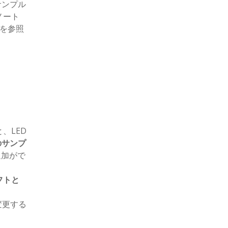
サンプル
ノート
1を参照
、LED
のサンプ
追加がで
フトと
変更する