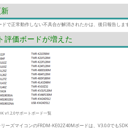
へ更新
Z40評価ボードで正常動作しない不具合が解消されたかは、後日報告しま
でサポート評価ボードが増えた
DK v1.2.0サポートボード一覧
ーズマイコンのFRDM-KE02Z40Mボードは、V3.0.0でもSD