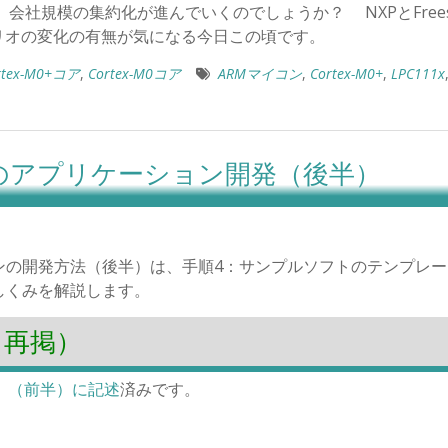
社規模の集約化が進んでいくのでしょうか？ NXPとFreesc
トフォリオの変化の有無が気になる今日この頃です。
rtex-M0+コア
,
Cortex-M0コア
ARMマイコン
,
Cortex-M0+
,
LPC111x
のアプリケーション開発（後半）
ンの開発方法（後半）は、手順4：サンプルソフトのテンプレー
しくみを解説します。
（再掲）
、
（前半）に記述
済みです。