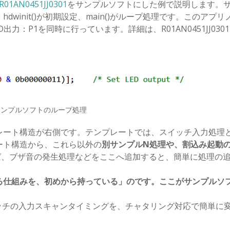
R01AN0451JJ0301
をサンプルソフトにした例で説明します。
winit()が初期設定、main()がループ処理です。このアプリ
力：P1を同時に行っています。詳細は、R01AN0451JJ030
サンプルソフトのループ処理
ート構造が右側です。テンプレートでは、スイッチ入力処理と
ート構造から、これら以外の
別サンプルN処理や、割込み起動
ば、ブザ音の発生処理などをここへ追加すると、簡単に処理の
る仕組みを、初めから持っている」のです。ここがサンプルソ
ッチの入力スキャンタイミングを、チャタリング対応で簡単に