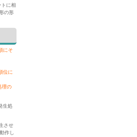
ートに相
形の形
順にそ
順位に
処理の
発生処
生させ
く動作し