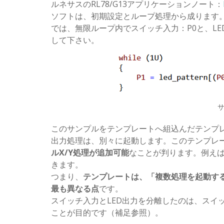
ルネサスのRL78/G13アプリケーションノート：
ソフトは、初期設定とループ処理から成ります。hd
では、無限ループ内でスイッチ入力：P0と、LED出
して下さい。
このサンプルをテンプレートへ組込んだテンプレ
出力処理は、別々に起動します。このテンプレ
ルX/Y処理が追加可能
なことが判ります。例え
きます。
つまり、
テンプレートは、「複数処理を起動す
最も異なる点
です。
スイッチ入力とLED出力を分離したのは、スイ
ことが目的です（補足参照）。