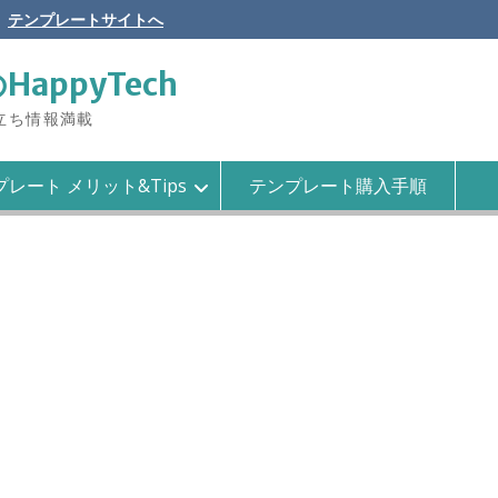
テンプレートサイトへ
のHappyTech
役立ち情報満載
レート メリット&Tips
テンプレート購入手順