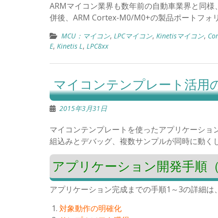
ARMマイコン業界も数年前の自動車業界と同様、会
併後、ARM Cortex-M0/M0+の製品ポー
MCU：マイコン
,
LPCマイコン
,
Kinetisマイコン
,
Co
E
,
Kinetis L
,
LPC8xx
マイコンテンプレート活用
2015年3月31日
マイコンテンプレートを使ったアプリケーショ
組込みとデバッグ、複数サンプルが同時に動く
アプリケーション開発手順
アプリケーション完成までの手順1～3の詳細は
対象動作の明確化