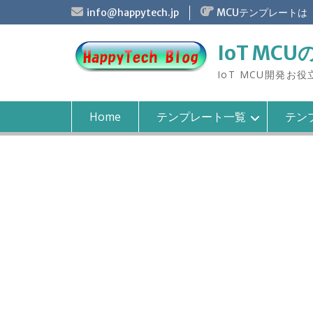
S
info@happytech.jp
MCUテンプレートは
k
i
IoT MCU
p
t
IoT MCU開発お
o
c
o
Home
テンプレート一覧
テンプ
n
t
e
n
t