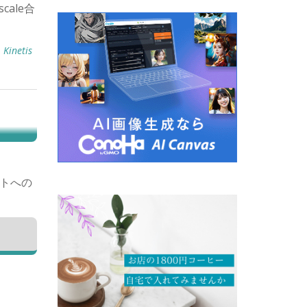
ale合
,
Kinetis
トへの