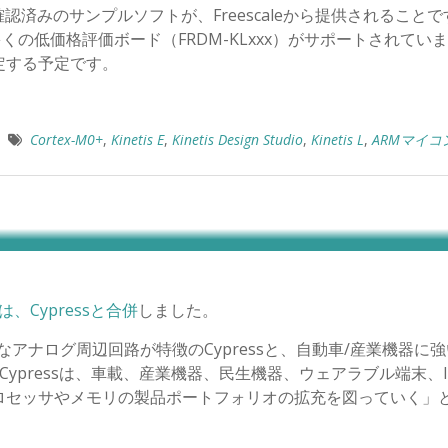
済みのサンプルソフトが、Freescaleから提供されることで
多くの低価格評価ボード（FRDM-KLxxx）がサポートされてい
定する予定です。
Cortex-M0+
,
Kinetis E
,
Kinetis Design Studio
,
Kinetis L
,
ARMマイコ
onは、Cypressと合併
しました。
なアナログ周辺回路が特徴のCypressと、自動車/産業機器に
新生Cypressは、車載、産業機器、民生機器、ウェアラブル端末、I
ロセッサやメモリの製品ポートフォリオの拡充を図っていく」