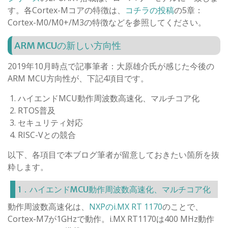
す。各Cortex-Mコアの特徴は、
コチラの投稿
の5章：
Cortex-M0/M0+/M3の特徴などを参照してください。
ARM MCUの新しい方向性
2019年10月時点で記事筆者：大原雄介氏が感じた今後の
ARM MCU方向性が、下記4項目です。
ハイエンドMCU動作周波数高速化、マルチコア化
RTOS普及
セキュリティ対応
RISC-Vとの競合
以下、各項目で本ブログ筆者が留意しておきたい箇所を抜
粋します。
1．ハイエンドMCU動作周波数高速化、マルチコア化
動作周波数高速化は、
NXPのi.MX RT 1170
のことで、
Cortex-M7が1GHzで動作。i.MX RT1170は400 MHz動作