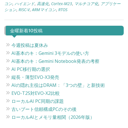
コン
,
ハイエンド
,
高速化
,
Cortex-M23
,
マルチコア化
,
アプリケー
ション
,
RISC-V
,
ARMマイコン
,
RTOS
金曜新着10投稿
今週投稿は夏休み
AI基本のキ：Gemini 3モデルの使い方
AI基本のキ：Gemini Notebook発表の考察
AI PC移行期の選択
縦長・薄型EVO-X3発売
AIの隠れ主役はDRAM：「3つの壁」と新技術
EVO-T2S対EVO-X2比較
ローカルAI PC同期の課題
古いブート信頼構成PCのその後
ローカルAIとメモリ量相関（2026年版）