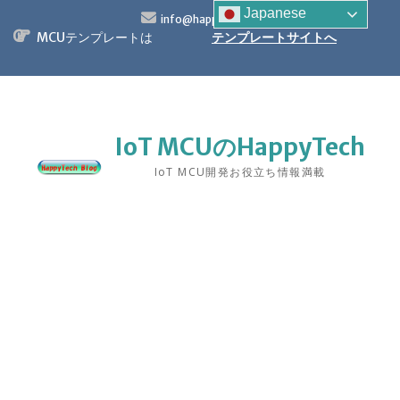
S
Japanese
info@happytech.jp
k
MCUテンプレートは
テンプレートサイトへ
i
p
t
o
c
o
IoT MCUのHappyTech
n
IoT MCU開発お役立ち情報満載
t
e
n
t