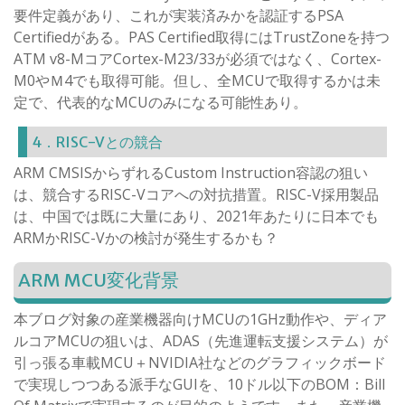
要件定義があり、これが実装済みかを認証するPSA
Certifiedがある。PAS Certified取得にはTrustZoneを持つ
ATM v8-MコアCortex-M23/33が必須ではなく、Cortex-
M0やＭ4でも取得可能。但し、全MCUで取得するかは未
定で、代表的なMCUのみになる可能性あり。
4．RISC-Vとの競合
ARM CMSISからずれるCustom Instruction容認の狙い
は、競合するRISC-Vコアへの対抗措置。RISC-V採用製品
は、中国では既に大量にあり、2021年あたりに日本でも
ARMかRISC-Vかの検討が発生するかも？
ARM MCU変化背景
本ブログ対象の産業機器向けMCUの1GHz動作や、ディア
ルコアMCUの狙いは、ADAS（先進運転支援システム）が
引っ張る車載MCU＋NVIDIA社などのグラフィックボード
で実現しつつある派手なGUIを、10ドル以下のBOM：Bill