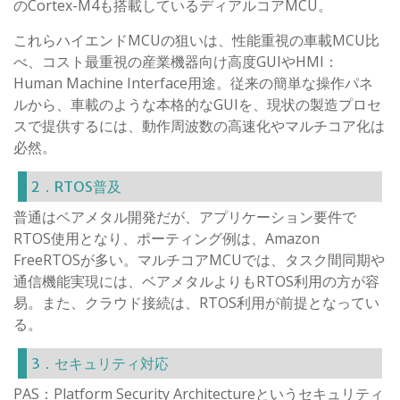
のCortex-M4も搭載しているディアルコアMCU。
これらハイエンドMCUの狙いは、性能重視の車載MCU比
べ、コスト最重視の産業機器向け高度GUIやHMI：
Human Machine Interface用途。従来の簡単な操作パネ
ルから、車載のような本格的なGUIを、現状の製造プロセ
スで提供するには、動作周波数の高速化やマルチコア化は
必然。
2．RTOS普及
普通はベアメタル開発だが、アプリケーション要件で
RTOS使用となり、ポーティング例は、Amazon
FreeRTOSが多い。マルチコアMCUでは、タスク間同期や
通信機能実現には、ベアメタルよりもRTOS利用の方が容
易。また、クラウド接続は、RTOS利用が前提となってい
る。
3．セキュリティ対応
PAS：Platform Security Architectureというセキュリティ