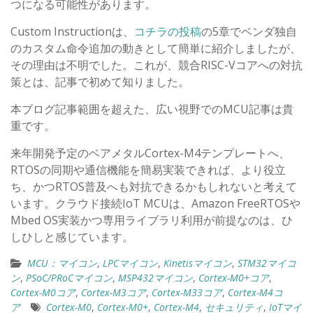
つになる可能性があります。
Custom Instructionは、
コチラの投稿
の5章でベンダ独自
のカスタム命令追加の動きとして簡単に紹介しましたが、
その理由は不明でした。これが、競合RISC-Vコアへの対抗
策とは、記事で初めて知りました。
本ブログ記事範囲を超えた、広い視野でのMCU記事は貴
重です。
来年開発予定のベアメタルCortex-M4テンプレートへ、
RTOSの同期や通信機能を簡易実装できれば、より役立
ち、かつRTOS普及へも対抗できるかもしれないと考えて
います。クラウド接続IoT MCUは、Amazon FreeRTOSや
Mbed OS実装かつ専用ライブラリ利用が前提なのは、ひ
しひしと感じています。
MCU：マイコン
,
LPCマイコン
,
Kinetisマイコン
,
STM32マイコ
ン
,
PSoC/PRoCマイコン
,
MSP432マイコン
,
Cortex-M0+コア
,
Cortex-M0コア
,
Cortex-M3コア
,
Cortex-M33コア
,
Cortex-M4コ
ア
Cortex-M0
,
Cortex-M0+
,
Cortex-M4
,
セキュリティ
,
IoTマイ