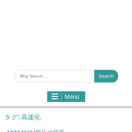
S
e
a
r
Menu
c
h
f
タグ:
高速化
o
r
: