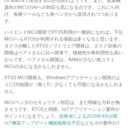
Of Matrixで実現するのが目的のようです。また、産業機
器向のMCUのAIへの対応も気になる点です。これにら向
け、各種ツールなども各ベンダから提供されつつありま
す。
ハイエンドMCU開発でRTOS利用が一般的になれば、下位
MCUへもRTOSが利用される場面は多くなると思います。
タクス分離したRTOSソフトウェア開発は、タスク自体の
開発はベアメタルに比べ簡単で、移植性や再利用性も高い
からです。ベアメタル開発は、RAMが少ない低コスト
MCUのみになるかもしれません。
RTOS MCU開発も、Windowsアプリケーション開発のよ
うにOS知識が（無く!?）少なくても可能になるかもしれま
せん。
MCUベンダのセキュリティ対応は、まだ明確な方針が無
さそうです。RTOSと同様、IoTアプリケーション要件が
ポイントになるでしょう。
総務省による2020年4月以降
IoT機器アップデート機能義務化予定
などもその要件の1