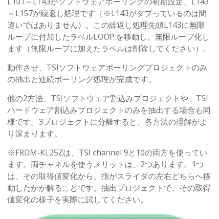
L101～L143がソフトウェアポーリングの初期設定、L143
～L157が繰返し処理です（※L143がダブっているのは間
違いではありません）。この繰返し処理先頭L143に無限
ループに付加したラベルLOOP:を移動し、無限ループ化し
ます（無限ループに加えたラベルは削除してください）。
動作させ、TSIソフトウェアポーリングプロジェクトのみ
の抽出と連続ポーリング処理が完成です。
他の2方法、TSIソフトウェア割込みプロジェクトや、TSI
ハードウェア割込みプロジェクトのみを抽出する場合も同
様です。3プロジェクトに分離すると、各方法の理解がよ
り深まります。
※FRDM-KL25Zは、TSI channel 9と10の両方を使ってい
ます。両チャネルを使うメリットは、2つあります。1つ
は、その取得値変化から、指がスライダの左右どちらへ移
動したかが解ることです。抽出プロジェクトで、その取得
値変化の様子を実際に試してください。