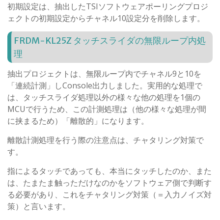
初期設定は、抽出したTSIソフトウェアポーリングプロジ
ェクトの初期設定からチャネル10設定分を削除します。
FRDM-KL25Z タッチスライダの無限ループ内処
理
抽出プロジェクトは、無限ループ内でチャネル9と10を
「連続計測」しConsole出力しました。実用的な処理で
は、タッチスライダ処理以外の様々な他の処理を1個の
MCUで行うため、この計測処理は（他の様々な処理が間
に挟まるため）「離散的」になります。
離散計測処理を行う際の注意点は、チャタリング対策で
す。
指によるタッチであっても、本当にタッチしたのか、また
は、たまたま触っただけなのかをソフトウェア側で判断す
る必要があり、これをチャタリング対策（＝入力ノイズ対
策）と言います。