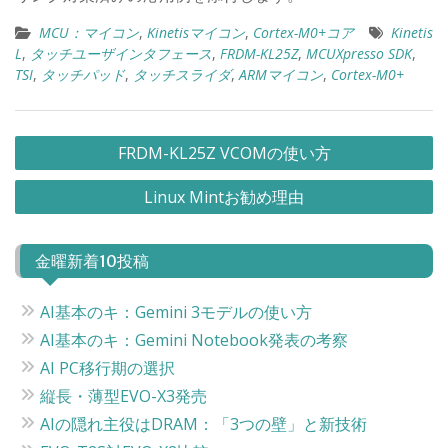
MCU：マイコン
,
Kinetisマイコン
,
Cortex-M0+コア
Kinetis
L
,
タッチユーザインタフェース
,
FRDM-KL25Z
,
MCUXpresso SDK
,
TSI
,
タッチパッド
,
タッチスライダ
,
ARMマイコン
,
Cortex-M0+
投
FRDM-KL25Z VCOMの使い方
稿
Linux Mintお勧め理由
ナ
ビ
金曜新着10投稿
ゲ
ー
AI基本のキ：Gemini 3モデルの使い方
シ
AI基本のキ：Gemini Notebook発表の考察
ョ
AI PC移行期の選択
ン
縦長・薄型EVO-X3発売
AIの隠れ主役はDRAM：「3つの壁」と新技術