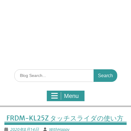
S
e
a
r
Menu
c
h
f
o
FRDM-KL25Z タッチスライダの使い方
r
:
2020年8月14日
WithHappy