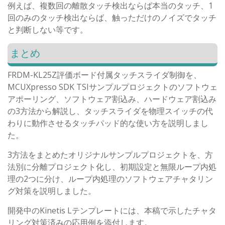
例えば、複数回の離散タッチ検出ならば本当のタッチ、1
回のみのタッチ検出ならば、触っただけのノイズでタッチ
と判断しない等です。
まとめ
FRDM-KL25Z評価ボード付属タッチスライダ制御を、
MCUXpresso SDK TSIサンプルプロジェクトのソフトウェ
アポーリング、ソフトウェア割込み、ハードウェア割込み
の3方法から解説し、タッチスライダを物理スイッチの代
わりに動作させるタッチパッド的な使い方を説明しまし
た。
3方法をまとめたオリジナルサンプルプロジェクトを、方
法別に分離プロジェクト化し、初期設定と無限ループ内処
理の2つに分け、ループ内処理のソフトウェアチャタリン
グ対策を説明しました。
開発中のKinetis Lテンプレートには、本稿で示したチャタ
リング対策済みの応用例を添付します。