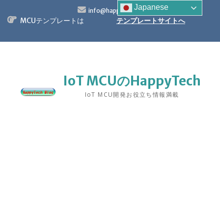
S
Japanese
info@happytech.jp
k
MCUテンプレートは
テンプレートサイトへ
i
p
t
o
c
o
IoT MCUのHappyTech
n
IoT MCU開発お役立ち情報満載
t
e
n
t