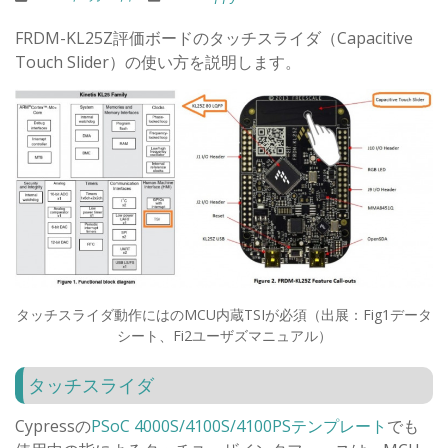
FRDM-KL25Z評価ボードのタッチスライダ（Capacitive
Touch Slider）の使い方を説明します。
タッチスライダ動作にはのMCU内蔵TSIが必須（出展：Fig1データ
シート、Fi2ユーザズマニュアル）
タッチスライダ
Cypressの
PSoC 4000S/4100S/4100PSテンプレート
でも