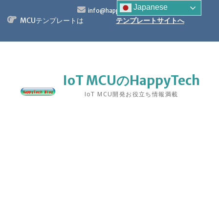
S
Japanese
info@happytech.jp
k
MCUテンプレートは
テンプレートサイトへ
i
p
t
o
c
o
IoT MCUのHappyTech
n
IoT MCU開発お役立ち情報満載
t
e
n
t