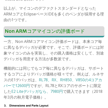
以上が、マイコンのデファクトスタンダードとなった
ARMコアとEclipseベースIDEを多くのベンダが採用する理
由の1つです。
Non ARMコアマイコンの評価ボード
一方、Non ARMコアマイコン評価ボードは、本来コア毎
に異なるデバッガが必要です。そこで、評価ボードには対
象マイコンのみを実装し、その購入価格は安くして、別途
デバッガを用意する方法が多数派です。
機能的には同じでもコア毎に異なるデバッガは、サポート
するコアによりデバッガ価格が様々です。例えば、ルネサ
スのE1デバッガは、
RL78、RX、RH850、V850の4コアカ
バーで12600円
ですが、RL78とRXコアのサポートに限定
した
E2 Liteデバッガなら、7980円
で購入できます（2018
年3月の秋月電子価格）。