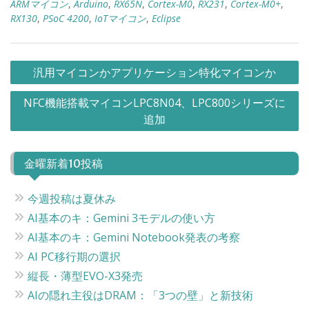
ARMマイコン
,
Arduino
,
RX65N
,
Cortex-M0
,
RX231
,
Cortex-M0+
,
RX130
,
PSoC 4200
,
IoTマイコン
,
Eclipse
投
汎用マイコンかアプリケーション特化マイコンか
稿
NFC機能搭載マイコンLPC8N04、LPC800シリーズに
ナ
追加
ビ
ゲ
金曜新着10投稿
ー
シ
今週投稿は夏休み
ョ
AI基本のキ：Gemini 3モデルの使い方
ン
AI基本のキ：Gemini Notebook発表の考察
AI PC移行期の選択
縦長・薄型EVO-X3発売
AIの隠れ主役はDRAM：「3つの壁」と新技術