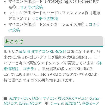
マイコン評価ボード（Prototyping KitとPioneer Kit）
名称：
コチラの投稿
マイコン評価ボードのハードレファンレンス例（電源
容量不足？）：
コチラの投稿
マイコン評価ボードのインターフェイス傾向：
コチラ
の投稿
あとがき
ルネサス
最新汎用マイコンRL78/G11
は気になります。従
来のRL78/G1xに比べアナログ機能を大幅に強化し、ロー
パワーと4μsの高速ウェイクアップを実現しています（
詳
細情報は、コチラ
）。開発資料の多くがe2Studioで、
CS+ではありません。Non ARMコアなので他社ARM比、
特に優れたマイコンの可能性もあります。
RL78マイコン
,
MCU：マイコン
,
PSoC/PRoCマイコン
,
Cortex-
M0+コア
,
Cortex-M0コア
シールド
,
RL78/G11
,
評価ボード
,