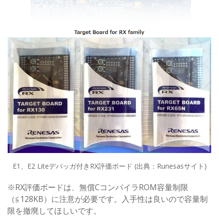
E1、E2 Liteデバッガ付きRX評価ボード (出典：Runesasサイト)
※RX評価ボードは、無償CコンパイラROM容量制限
（≦128KB）に注意が必要です。入手性は良いので容量制
限を撤廃してほしいです。