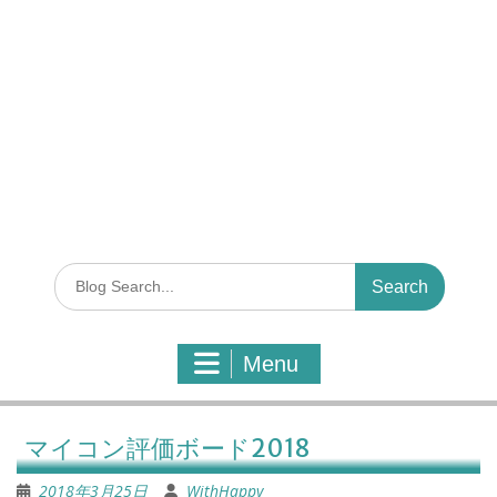
S
e
a
r
Menu
c
h
f
o
マイコン評価ボード2018
r
:
2018年3月25日
WithHappy