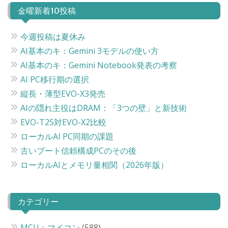
ビ
金曜新着10投稿
ゲ
ー
今週投稿は夏休み
シ
AI基本のキ：Gemini 3モデルの使い方
ョ
AI基本のキ：Gemini Notebook発表の考察
ン
AI PC移行期の選択
縦長・薄型EVO-X3発売
AIの隠れ主役はDRAM：「3つの壁」と新技術
EVO-T2S対EVO-X2比較
ローカルAI PC同期の課題
古いブート信頼構成PCのその後
ローカルAIとメモリ量相関（2026年版）
カテゴリー
MCU：マイコン
(588)