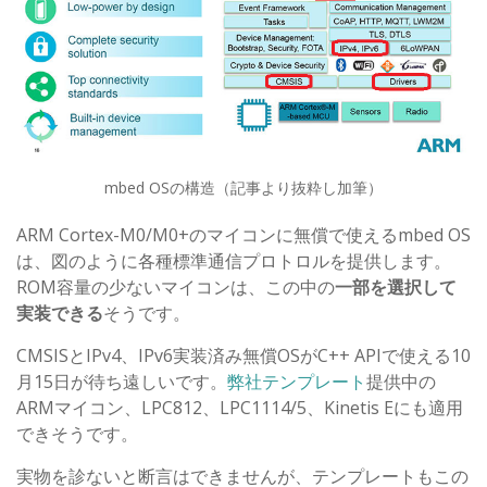
mbed OSの構造（記事より抜粋し加筆）
ARM Cortex-M0/M0+のマイコンに無償で使えるmbed OS
は、図のように各種標準通信プロトロルを提供します。
ROM容量の少ないマイコンは、この中の
一部を選択して
実装できる
そうです。
CMSISとIPv4、IPv6実装済み無償OSがC++ APIで使える10
月15日が待ち遠しいです。
弊社テンプレート
提供中の
ARMマイコン、LPC812、LPC1114/5、Kinetis Eにも適用
できそうです。
実物を診ないと断言はできませんが、テンプレートもこの