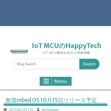
IoT MCUのHappyTech
IoT MCU開発お役立ち情報満載
S
e
a
r
Menu
c
h
f
o
無償mbed OS 10月15日リリース予定
r
:
2015年2月17日
WithHappy