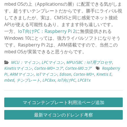
mbed OSの上（Applicationsの層）に配置できる気がしま
す。超うすいテンプレートだからです。勝手にライバル視
してきましたが、実は、CMSISと同じ感覚でネット接続
APIが使える可能性もあり、ますます待ち遠しいです。
一方、
IoT向けPC：Raspberry Pi 2
に無償提供される
Windows 10にとっては、強力ライバルソフトになりそう
です。Raspberry Pi 2は、ARM搭載ですので、当然この
mbed OSが実装できると思うからです。
MCU：マイコン
,
LPCマイコン
,
MPU/SBC：IoT用プロセサ
,
Kinetisマイコン
,
Cortex-M0+コア
,
Cortex-M0コア
Raspberry
Pi
,
ARMマイコン
,
IoTマイコン
,
Edison
,
Cortex-M0+
,
Kinetis E
,
mbed
,
テンプレート
,
LPC8xx
,
IoT向けPC
,
LPC81x
投
マイコンテンプレート利用法ページ追加
稿
最新マイコンのドレンド考察
ナ