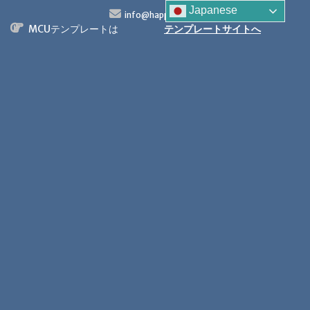
S
Japanese
info@happytech.jp
k
MCUテンプレートは
テンプレートサイトへ
i
p
t
o
c
o
n
t
e
n
t