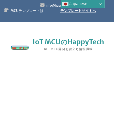
S
Japanese
info@happytech.jp
k
MCUテンプレートは
テンプレートサイトへ
i
p
t
o
c
o
IoT MCUのHappyTech
n
IoT MCU開発お役立ち情報満載
t
e
n
t