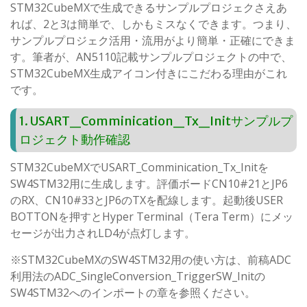
STM32CubeMXで生成できるサンプルプロジェクさえあ
れば、2と3は簡単で、しかもミスなくできます。つまり、
サンプルプロジェク活用・流用がより簡単・正確にできま
す。筆者が、AN5110記載サンプルプロジェクトの中で、
STM32CubeMX生成アイコン付きにこだわる理由がこれ
です。
1. USART_Comminication_Tx_Initサンプルプ
ロジェクト動作確認
STM32CubeMXでUSART_Comminication_Tx_Initを
SW4STM32用に生成します。評価ボードCN10#21とJP6
のRX、CN10#33とJP6のTXを配線します。起動後USER
BOTTONを押すとHyper Terminal（Tera Term）にメッ
セージが出力されLD4が点灯します。
※STM32CubeMXのSW4STM32用の使い方は、前稿ADC
利用法のADC_SingleConversion_TriggerSW_Initの
SW4STM32へのインポートの章を参照ください。