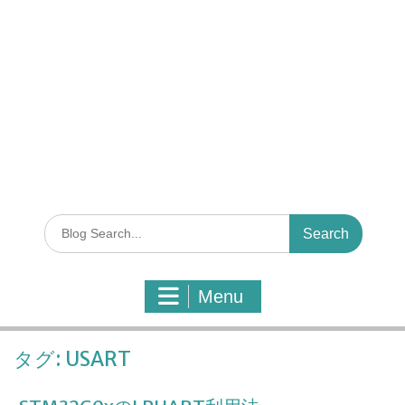
S
e
a
r
Menu
c
h
f
タグ:
USART
o
r
: