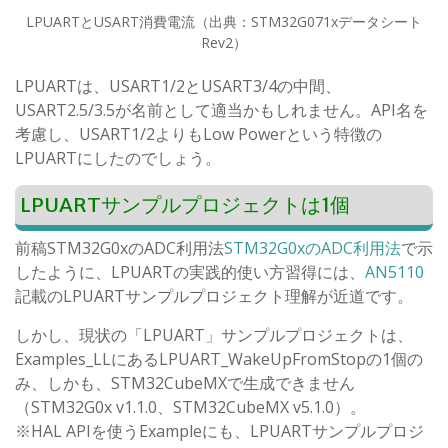
LPUARTとUSART消費電流（出典：STM32G071xデータシート
Rev2）
LPUARTは、USART1/2とUSART3/4の中間、
USART2.5/3.5が名前として適当かもしれません。API名を
考慮し、USART1/2よりもLow Powerという特徴の
LPUARTにしたのでしょう。
LPUARTサンプルプロジェクトは1個
前稿STM32G0xのADC利用法
STM32G0xのADC利用法
で示
したように、LPUARTの実践的使い方習得には、
AN5110
記載のLPUARTサンプルプロジェクト理解が近道です。
しかし、現状の「LPUART」サンプルプロジェクトは、
Examples_LLにあるLPUART_WakeUpFromStopの1個の
み、しかも、STM32CubeMXで生成できません
（STM32G0x v1.1.0、STM32CubeMX v5.1.0）。
※HAL APIを使うExampleにも、LPUARTサンプルプロジ