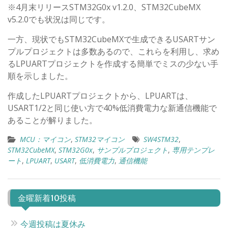
※4月末リリースSTM32G0x v1.2.0、STM32CubeMX
v5.2.0でも状況は同じです。
一方、現状でもSTM32CubeMXで生成できるUSARTサン
プルプロジェクトは多数あるので、これらを利用し、求め
るLPUARTプロジェクトを作成する簡単でミスの少ない手
順を示しました。
作成したLPUARTプロジェクトから、LPUARTは、
USART1/2と同じ使い方で40%低消費電力な新通信機能で
あることが解りました。
MCU：マイコン
,
STM32マイコン
SW4STM32
,
STM32CubeMX
,
STM32G0x
,
サンプルプロジェクト
,
専用テンプレ
ート
,
LPUART
,
USART
,
低消費電力
,
通信機能
金曜新着10投稿
今週投稿は夏休み