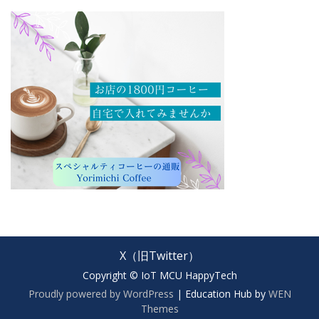
X（旧Twitter）
Copyright © IoT MCU HappyTech
Proudly powered by WordPress
|
Education Hub by
WEN
Themes