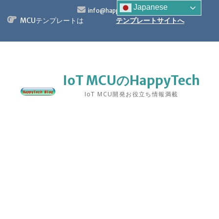
S
Japanese
info@happytech.jp
k
MCUテンプレートは
テンプレートサイトへ
i
p
t
o
c
o
IoT MCUのHappyTech
n
IoT MCU開発お役立ち情報満載
t
e
n
t