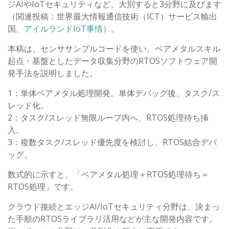
ジAIやIoTセキュリティなど、大別すると3分野に及びます
（関連投稿：世界最大情報通信技術（ICT）サービス輸出
国、
アイルランドIoT事情
）。
本稿は、センササンプルコードを使い、ベアメタルスキル
起点・基盤としたデータ収集分野のRTOSソフトウェア開
発手法を説明しました。
1：単体ベアメタル処理開発。単体デバッグ後、タスク/ス
レッド化。
2：タスク/スレッド無限ループ内へ、RTOS処理待ち挿
入。
3：複数タスク/スレッド優先度を検討し、RTOS結合デバ
ッグ。
数式的に示すと、「ベアメタル処理＋RTOS処理待ち＝
RTOS処理」です。
クラウド接続とエッジAI/IoTセキュリティ分野は、決まっ
た手順のRTOSライブラリ活用などが主な開発内容です。