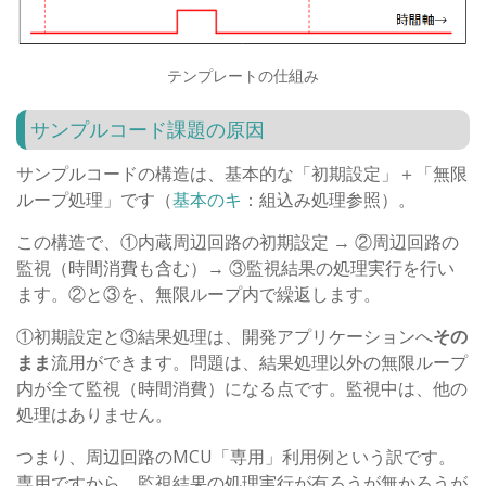
テンプレートの仕組み
サンプルコード課題の原因
サンプルコードの構造は、基本的な「初期設定」＋「無限
ループ処理」です（
基本のキ
：組込み処理参照）。
この構造で、①内蔵周辺回路の初期設定 → ②周辺回路の
監視（時間消費も含む）→ ③監視結果の処理実行を行い
ます。②と③を、無限ループ内で繰返します。
①初期設定と③結果処理は、開発アプリケーションへ
その
まま
流用ができます。問題は、結果処理以外の無限ループ
内が全て監視（時間消費）になる点です。監視中は、他の
処理はありません。
つまり、周辺回路のMCU「専用」利用例という訳です。
専用ですから、監視結果の処理実行が有ろうが無かろうが