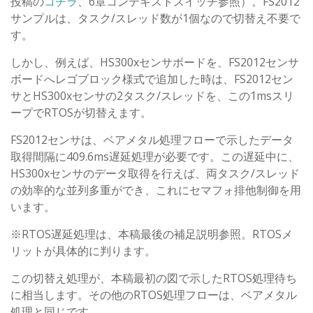
投稿の
コチラ
、6章コンテキストスイッチ参照）。FS2012
サンプルは、タスク/スレッド数が1個なので切替え不要で
す。
しかし、例えば、HS300xセンサボードを、FS2012センサ
ボードへレゴブロック様式で追加した時は、FS2012セン
サとHS300xセンサの2タスク/スレッドを、この1msスリ
ープでRTOSが切替えます。
FS2012センサは、ベアメタル処理フローで示したデータ
取得間隔に409.6ms遅延処理が必要です。この遅延中に、
HS300xセンサのデータ取得を行えば、両タスク/スレッド
の効率的な並列多重ができ、これにセマフォ排他制御を用
います。
※RTOS遅延処理は、本稿最後の補足説明参照。RTOSメ
リットが具体的に判ります。
この切替え処理が、本稿最初の図で示したRTOS処理待ち
に相当します。その他のRTOS処理フローは、ベアメタル
処理と同じです。