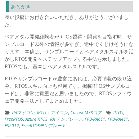
あとがき
長い投稿にお付き合いいただき、ありがとうございまし
た。
ベアメタル開発経験者がRTOS習得・開発を目指す時、サ
ンプルコード以外の情報が多すぎ、途中でくじけそうにな
ります。本稿は、サンプルコードとベアメタルスキルを活
かしRTOS開発へステップアップする手法を示しました。
RTOSでも、基本はベアメタルスキルです。
RTOSサンプルコードが豊富にあれば、必要情報の絞り込
み、RTOSスキル向上も容易です。掲載RTOSサンプルコ
ードは、非常に貴重だと思いましたので、RTOSソフトウ
ェア開発手法としてまとめました。
RAマイコン
,
MCU：マイコン
,
Cortex-M33コア
RTOS
,
FreeRTOS
,
Azure RTOS
,
RA テンプレート
,
FPB-RA6E1
,
FPB-RA4E1
,
FS2012
,
FreeRTOSテンプレート