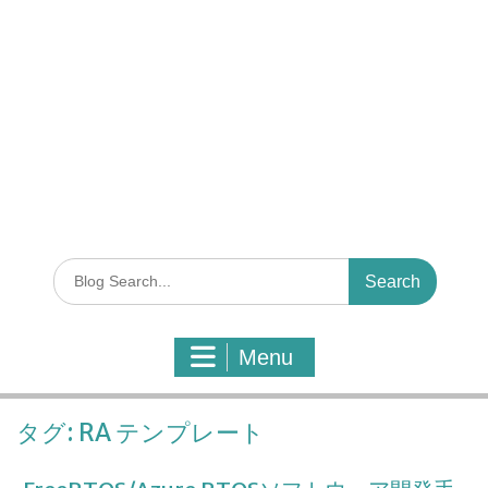
S
e
a
r
Menu
c
h
f
タグ:
RA テンプレート
o
r
: