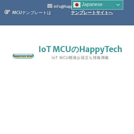
S
Japanese
info@happytech.jp
k
MCUテンプレートは
テンプレートサイトへ
i
p
t
o
c
o
IoT MCUのHappyTech
n
IoT MCU開発お役立ち情報満載
t
e
n
t