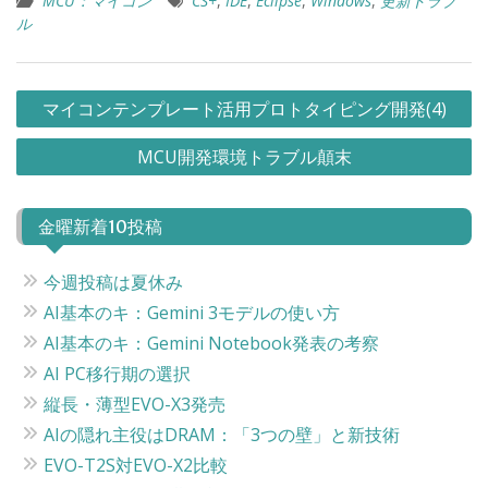
MCU：マイコン
CS+
,
IDE
,
Eclipse
,
Windows
,
更新トラブ
ル
投
マイコンテンプレート活用プロトタイピング開発(4)
稿
MCU開発環境トラブル顛末
ナ
ビ
金曜新着10投稿
ゲ
ー
今週投稿は夏休み
シ
AI基本のキ：Gemini 3モデルの使い方
ョ
AI基本のキ：Gemini Notebook発表の考察
ン
AI PC移行期の選択
縦長・薄型EVO-X3発売
AIの隠れ主役はDRAM：「3つの壁」と新技術
EVO-T2S対EVO-X2比較