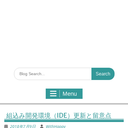
S
e
a
r
Menu
c
h
f
o
組込み開発環境（IDE）更新と留意点
r
:
2018年7月9日
WithHappy