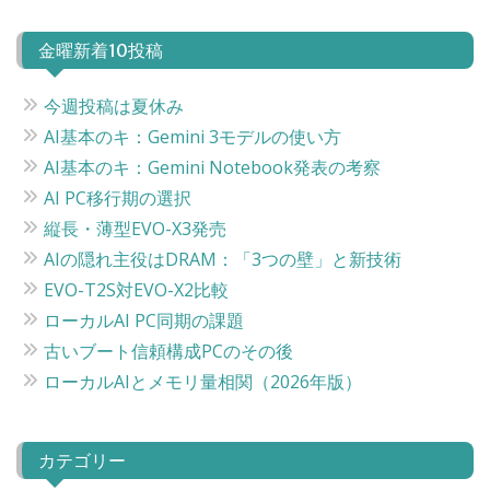
ビ
金曜新着10投稿
ゲ
ー
今週投稿は夏休み
シ
AI基本のキ：Gemini 3モデルの使い方
ョ
AI基本のキ：Gemini Notebook発表の考察
ン
AI PC移行期の選択
縦長・薄型EVO-X3発売
AIの隠れ主役はDRAM：「3つの壁」と新技術
EVO-T2S対EVO-X2比較
ローカルAI PC同期の課題
古いブート信頼構成PCのその後
ローカルAIとメモリ量相関（2026年版）
カテゴリー