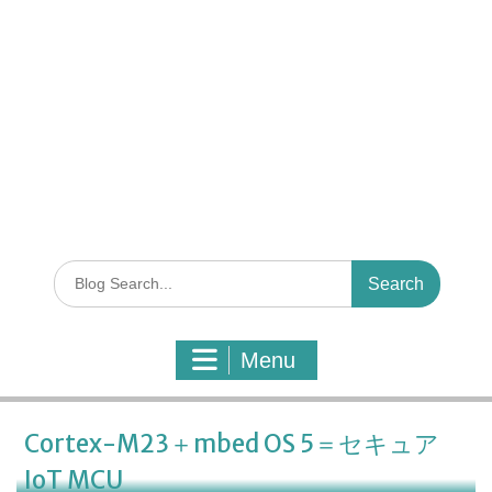
S
e
a
r
Menu
c
h
f
o
Cortex-M23＋mbed OS 5＝セキュア
r
IoT MCU
: