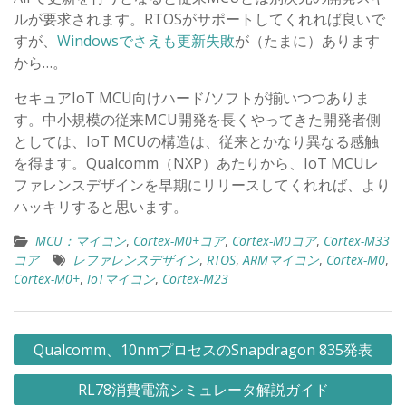
ルが要求されます。RTOSがサポートしてくれれば良いで
すが、
Windowsでさえも更新失敗
が（たまに）あります
から…。
セキュアIoT MCU向けハード/ソフトが揃いつつありま
す。中小規模の従来MCU開発を長くやってきた開発者側
としては、IoT MCUの構造は、従来とかなり異なる感触
を得ます。Qualcomm（NXP）あたりから、IoT MCUレ
ファレンスデザインを早期にリリースしてくれれば、より
ハッキリすると思います。
MCU：マイコン
,
Cortex-M0+コア
,
Cortex-M0コア
,
Cortex-M33
コア
レファレンスデザイン
,
RTOS
,
ARMマイコン
,
Cortex-M0
,
Cortex-M0+
,
IoTマイコン
,
Cortex-M23
投
Qualcomm、10nmプロセスのSnapdragon 835発表
稿
RL78消費電流シミュレータ解説ガイド
ナ