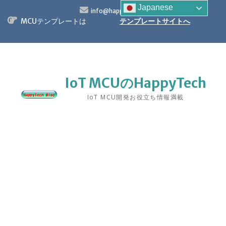
S
Japanese
info@happytech.jp
k
MCUテンプレートは
テンプレートサイトへ
i
p
t
o
c
o
IoT MCUのHappyTech
n
IoT MCU開発お役立ち情報満載
t
e
n
t