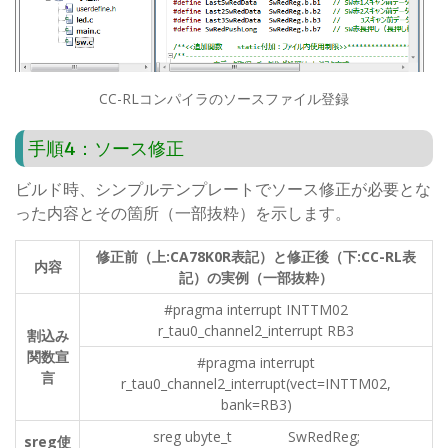
CC-RLコンパイラのソースファイル登録
手順4：ソース修正
ビルド時、シンプルテンプレートでソース修正が必要とな
った内容とその箇所（一部抜粋）を示します。
修正前（上:CA78K0R表記）と修正後（下:CC-RL表
内容
記）の実例（一部抜粋）
#pragma interrupt INTTM02
r_tau0_channel2_interrupt RB3
割込み
関数宣
#pragma interrupt
言
r_tau0_channel2_interrupt(vect=INTTM02,
bank=RB3)
sreg ubyte_t SwRedReg;
sreg
使