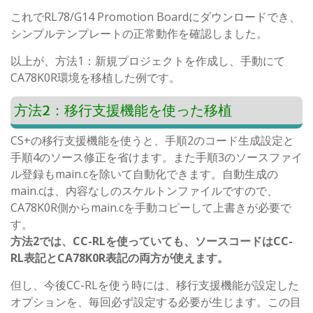
これでRL78/G14 Promotion Boardにダウンロードでき、
シンプルテンプレートの正常動作を確認しました。
以上が、方法1：新規プロジェクトを作成し、手動にて
CA78K0R環境を移植した例です。
方法2：移行支援機能を使った移植
CS+の移行支援機能を使うと、手順2のコード生成設定と
手順4のソース修正を省けます。また手順3のソースファイ
ル登録もmain.cを除いて自動化できます。自動生成の
main.cは、内容なしのスケルトンファイルですので、
CA78K0R側からmain.cを手動コピーして上書きが必要で
す。
方法2では、CC-RLを使っていても、ソースコードはCC-
RL表記とCA78K0R表記の両方が使えます。
但し、今後CC-RLを使う時には、移行支援機能が設定した
オプションを、毎回必ず設定する必要が生じます。この目