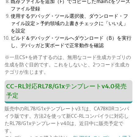
既存ファイルを追加（F）でコピーしたmain.cをソース
ファイル登録
使用するデバッグ・ツール選択後、ダウンロード・フ
ァイル設定＞予約領域の上書きチェックに「いいえ」
を設定
ビルド＆デバッグ・ツールへダウンロード（B）を実行
し、デバッガと実ボードで正常動作を確認
※一旦CS+を終了するのは、無用なコード生成カテゴリの
生成を防ぐ目的です。これをしないと、2つコード生成カ
テゴリが生じます。
CC-RL対応RL78/G1xテンプレートv4.0発売
予定
販売中のRL78/G1xテンプレートv3.1は、CA78K0Rコンパ
イラ版です。方法2を使って新CC-RLコンパイラに対応し
たRL78/G1xテンプレートv4.0は、近日中に販売予定で
す。