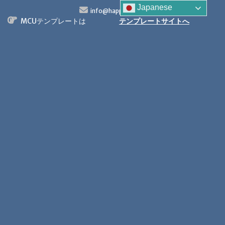
S
Japanese
info@happytech.jp
k
MCUテンプレートは
テンプレートサイトへ
i
p
t
o
c
o
n
t
e
n
t