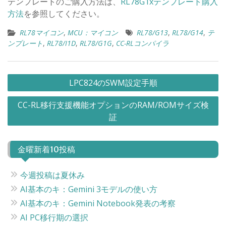
テンプレートのご購入方法は、
RL78G1xテンプレート購入
方法
を参照してください。
RL78マイコン
,
MCU：マイコン
RL78/G13
,
RL78/G14
,
テ
ンプレート
,
RL78/I1D
,
RL78/G1G
,
CC-RLコンパイラ
投
LPC824のSWM設定手順
稿
CC-RL移行支援機能オプションのRAM/ROMサイズ検
ナ
証
ビ
ゲ
金曜新着10投稿
ー
シ
今週投稿は夏休み
ョ
AI基本のキ：Gemini 3モデルの使い方
ン
AI基本のキ：Gemini Notebook発表の考察
AI PC移行期の選択