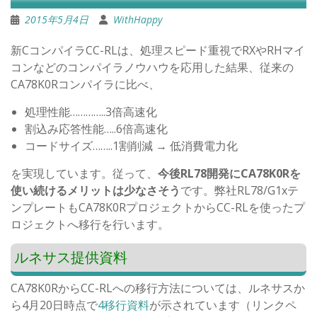
2015年5月4日
WithHappy
新CコンパイラCC-RLは、処理スピード重視でRXやRHマイ
コンなどのコンパイラノウハウを応用した結果、従来の
CA78K0Rコンパイラに比べ、
処理性能…………..3倍高速化
割込み応答性能…..6倍高速化
コードサイズ……..1割削減 → 低消費電力化
を実現しています。従って、
今後RL78開発にCA78K0Rを
使い続けるメリットは少なさそう
です。弊社RL78/G1xテ
ンプレートもCA78K0RプロジェクトからCC-RLを使ったプ
ロジェクトへ移行を行います。
ルネサス提供資料
CA78K0RからCC-RLへの移行方法については、ルネサスか
ら4月20日時点で
4移行資料
が示されています（リンクペ