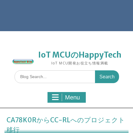
IoT MCUのHappyTech
IoT MCU開発お役立ち情報満載
S
e
a
r
Menu
c
h
f
o
CA78K0RからCC-RLへのプロジェクト
r
移行
: