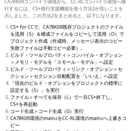
CA78K0Rコンパイラ環境から、CC-RLコンパイラ環境へ移
行するには、CS+移行支援機能を使う方法2が良いことを
示しました。この方法2をまとめると、以下になります。
CS+ for CCで、CA78K0R既存プロジェクトのファイル
を流用（S）＆構成ファイルをコピーして流用（O）で
プロジェクト作成（作成時、メッセージ表示のコピー
失敗ファイルは手動コピー必要）。
ビルド・ツールプロパティ＞コンパイル・オプション
＞メモリ・モデルを「スモール・モデル」へ設定
ビルド・ツールプロパティ＞リンク・オプション＞セ
クション＞セクション自動配置を「いいえ」へ設定
「現在のビルド・オプションをプロジェクトの標準に
設定する（S）」を実行
ファイル＞すべてを保存（L）で一旦CS+終了し、
CS+を再起動
コード生成＞コード生成（G）実行
CA78K0R環境のmain.cをCC-RL環境のmain.cへ上書きコ
ピー