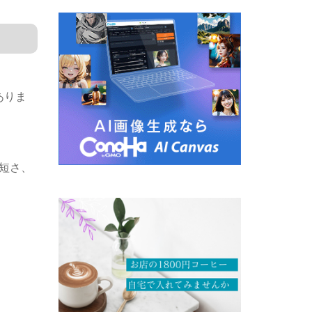
ありま
短さ、