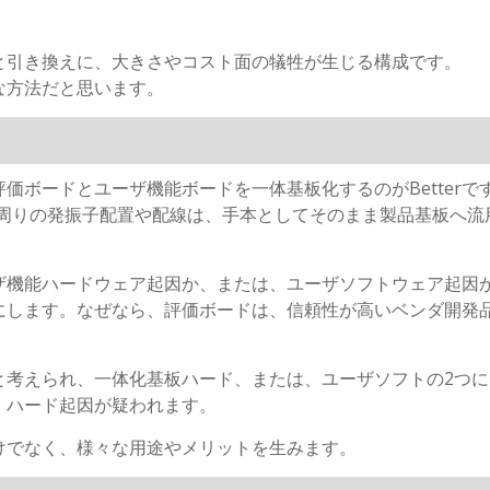
と引き換えに、大きさやコスト面の犠牲が生じる構成です。
な方法だと思います。
価ボードとユーザ機能ボードを一体基板化するのがBetterで
U周りの発振子配置や配線は、手本としてそのまま製品基板へ流
ザ機能ハードウェア起因か、または、ユーザソフトウェア起因
にします。なぜなら、評価ボードは、信頼性が高いベンダ開発
と考えられ、一体化基板ハード、または、ユーザソフトの2つに
、ハード起因が疑われます。
けでなく、様々な用途やメリットを生みます。