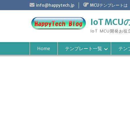
S
info@happytech.jp
MCUテンプレートは
k
i
IoT MCU
p
t
IoT MCU開発お
o
c
o
Home
テンプレート一覧
テンプ
n
t
e
n
t