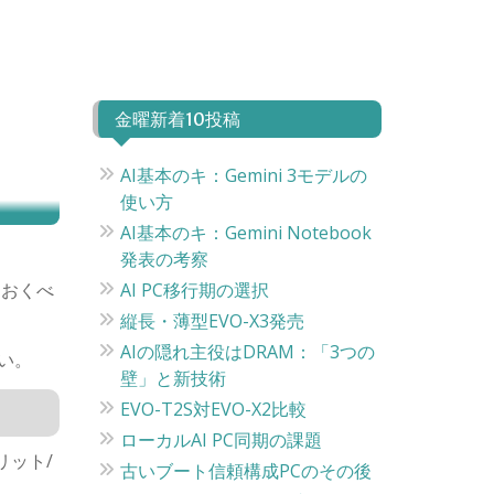
金曜新着10投稿
AI基本のキ：Gemini 3モデルの
使い方
AI基本のキ：Gemini Notebook
発表の考察
ておくべ
AI PC移行期の選択
縦長・薄型EVO-X3発売
AIの隠れ主役はDRAM：「3つの
い。
壁」と新技術
EVO-T2S対EVO-X2比較
ローカルAI PC同期の課題
リット/
古いブート信頼構成PCのその後