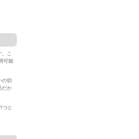
す。こ
用可能
かの切
品だか
1つと