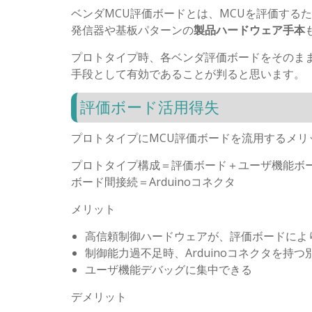
ベンダMCU評価ボードとは、MCUを評価する
発信器や基板パターンの
製品ハードウェア手本
プロトタイプ時、各ベンダ評価ボードをそのま
手段として有効であることが判ると思います。
評価ボード活用得失
プロトタイプにMCU評価ボードを流用するメリ
プロトタイプ構成＝評価ボード＋ユーザ機能ボ
ボード間接続＝Arduinoコネクタ
メリット
高信頼制御ハードウェアが、評価ボードによ
制御能力過不足時、Arduinoコネクタを持
ユーザ機能デバッグに集中できる
デメリット