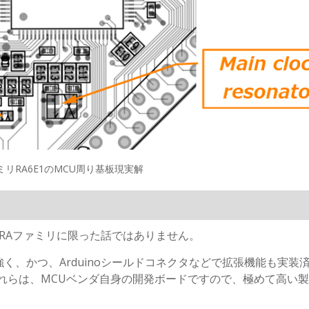
ミリRA6E1のMCU周り基板現実解
、RAファミリに限った話ではありません。
く、かつ、Arduinoシールドコネクタなどで拡張機能も実装
れらは、MCUベンダ自身の開発ボードですので、極めて高い