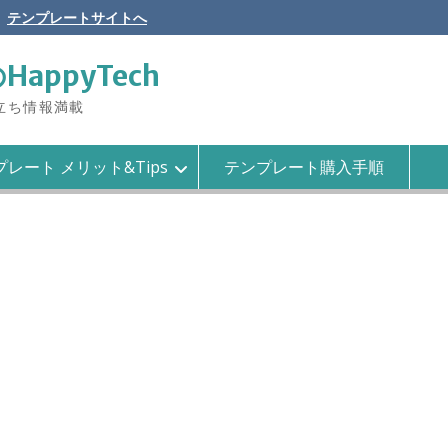
テンプレートサイトへ
のHappyTech
役立ち情報満載
レート メリット&Tips
テンプレート購入手順