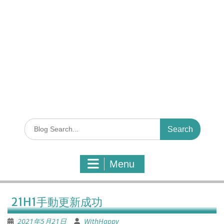
S
e
a
r
Menu
c
h
f
o
21H1手動更新成功
r
:
2021年5月21日
WithHappy