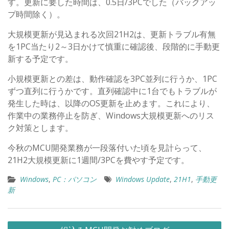
す。更新に要した時間は、0.5日/3PCでした（バックアッ
プ時間除く）。
大規模更新が見込まれる次回21H2は、更新トラブル有無
を1PC当たり2～3日かけて慎重に確認後、段階的に手動更
新する予定です。
小規模更新との差は、動作確認を3PC並列に行うか、1PC
ずつ直列に行うかです。直列確認中に1台でもトラブルが
発生した時は、以降のOS更新を止めます。これにより、
作業中の業務停止を防ぎ、Windows大規模更新へのリス
ク対策とします。
今秋のMCU開発業務が一段落付いた頃を見計らって、
21H2大規模更新に1週間/3PCを費やす予定です。
Windows
,
PC：パソコン
Windows Update
,
21H1
,
手動更
新
投