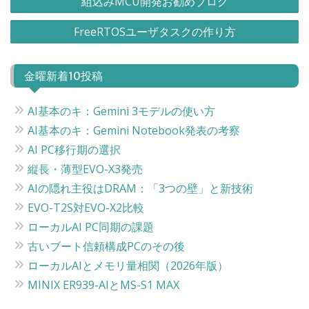
組込みMCU開発お勧めブログ
稿
FreeRTOSユーザタスクの作り方
ナ
ビ
金曜新着10投稿
ゲ
ー
AI基本のキ：Gemini 3モデルの使い方
シ
AI基本のキ：Gemini Notebook発表の考察
ョ
AI PC移行期の選択
ン
縦長・薄型EVO-X3発売
AIの隠れ主役はDRAM：「3つの壁」と新技術
EVO-T2S対EVO-X2比較
ローカルAI PC同期の課題
古いブート信頼構成PCのその後
ローカルAIとメモリ量相関（2026年版）
MINIX ER939-AIとMS-S1 MAX