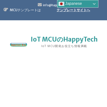
S
Japanese
info@happytech.jp
k
MCUテンプレートは
テンプレートサイトへ
i
p
t
o
c
o
IoT MCUのHappyTech
n
IoT MCU開発お役立ち情報満載
t
e
n
t