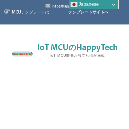
S
Japanese
info@happytech.jp
k
MCUテンプレートは
テンプレートサイトへ
i
p
t
o
c
o
IoT MCUのHappyTech
n
IoT MCU開発お役立ち情報満載
t
e
n
t