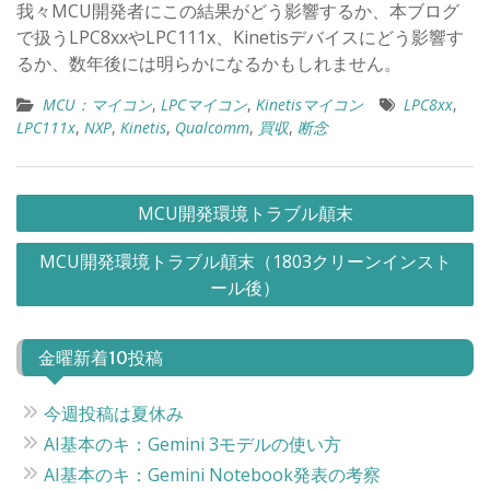
我々MCU開発者にこの結果がどう影響するか、本ブログ
で扱うLPC8xxやLPC111x、Kinetisデバイスにどう影響す
るか、数年後には明らかになるかもしれません。
MCU：マイコン
,
LPCマイコン
,
Kinetisマイコン
LPC8xx
,
LPC111x
,
NXP
,
Kinetis
,
Qualcomm
,
買収
,
断念
投
MCU開発環境トラブル顛末
稿
MCU開発環境トラブル顛末（1803クリーンインスト
ナ
ール後）
ビ
ゲ
金曜新着10投稿
ー
シ
今週投稿は夏休み
ョ
AI基本のキ：Gemini 3モデルの使い方
ン
AI基本のキ：Gemini Notebook発表の考察