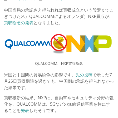
中国当局の承認さえ得られれば買収成立という段階までこ
ぎつけた米）QUALCOMMによるオランダ）NXP買収が、
買収断念の発表
となりました。
QUALCOMM、NXP買収断念
米国と中国間の貿易紛争の影響です。
先の投稿
で示した7
月25日買収期限を過ぎても、中国側の承認を得られなかっ
た結果です。
買収破断の結果、NXPは、自動車やセキュリティ分野の強
化を、QUALCOMMは、5Gなどの無線通信事業を柱にす
ることを
発表
したそうです。