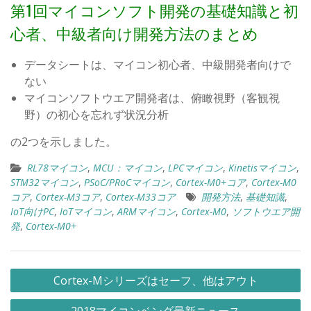
第1回マイコンソフト開発の基礎知識と初
心者、中級者向け開発方法のまとめ
データシートは、マイコン初心者、中級開発者向けで
ない
マイコンソフトウエア開発者は、俯瞰視野（客観視
野）の初心を忘れず状況分析
の2つを示しました。
RL78マイコン
,
MCU：マイコン
,
LPCマイコン
,
Kinetisマイコン
,
STM32マイコン
,
PSoC/PRoCマイコン
,
Cortex-M0+コア
,
Cortex-M0
コア
,
Cortex-M3コア
,
Cortex-M33コア
開発方法
,
基礎知識
,
IoT向けPC
,
IoTマイコン
,
ARMマイコン
,
Cortex-M0
,
ソフトウエア開
発
,
Cortex-M0+
投
Cortex-Mシリーズはセーフ、他はアウト
稿
2018マイコンベンダ最新ニュース