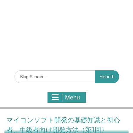
S
e
a
r
Menu
c
h
f
o
マイコンソフト開発の基礎知識と初心
r
者、中級者向け開発方法（第1回）
: