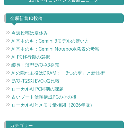
ナ
ビ
金曜新着10投稿
ゲ
ー
今週投稿は夏休み
シ
AI基本のキ：Gemini 3モデルの使い方
ョ
AI基本のキ：Gemini Notebook発表の考察
ン
AI PC移行期の選択
縦長・薄型EVO-X3発売
AIの隠れ主役はDRAM：「3つの壁」と新技術
EVO-T2S対EVO-X2比較
ローカルAI PC同期の課題
古いブート信頼構成PCのその後
ローカルAIとメモリ量相関（2026年版）
カテゴリー