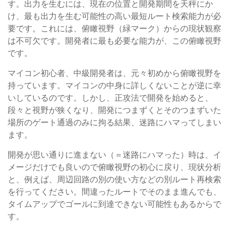
す。出力を生むには、現在の位置と開発期間を天秤にか
け、最も出力を生む可能性の高い最短ルート検索能力が必
要です。これには、俯瞰視野（緑マーク）からの現状観察
は不可欠です。開発者に最も必要な能力が、この俯瞰視野
です。
マイコン初心者、中級開発者は、元々初めから俯瞰視野を
持っています。マイコンの中身に詳しくないことが逆に幸
いしているのです。しかし、正攻法で開発を始めると、
段々と視野が狭くなり、開発につまずくとそのつまずいた
場所のゲート通過のみに拘る結果、迷路にハマってしまい
ます。
開発が思い通りに進まない（＝迷路にハマった）時は、イ
メージだけでも良いので俯瞰視野の初心に戻り、現状分析
と、例えば、周辺回路の別の使い方などの別ルート再検索
を行ってください。間違ったルートでそのまま進んでも、
タイムアップでゴールに到達できない可能性もあるからで
す。