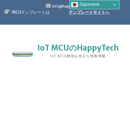
S
Japanese
info@happytech.jp
k
MCUテンプレートは
テンプレートサイトへ
i
p
t
o
c
o
IoT MCUのHappyTech
n
IoT MCU開発お役立ち情報満載
t
e
n
t