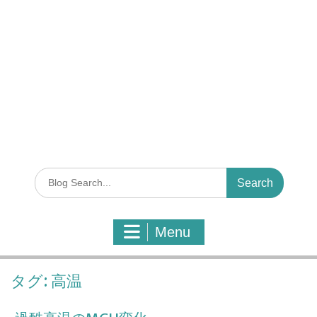
S
e
a
r
Menu
c
h
f
タグ:
高温
o
r
: