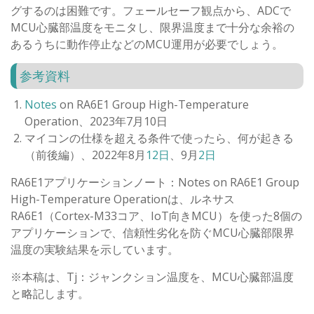
グするのは困難です。フェールセーフ観点から、ADCで
MCU心臓部温度をモニタし、限界温度まで十分な余裕の
あるうちに動作停止などのMCU運用が必要でしょう。
参考資料
Notes
on RA6E1 Group High-Temperature
Operation、2023年7月10日
マイコンの仕様を超える条件で使ったら、何が起きる
（前後編）、2022年8月
12日
、9月
2日
RA6E1アプリケーションノート：Notes on RA6E1 Group
High-Temperature Operationは、ルネサス
RA6E1（Cortex-M33コア、IoT向きMCU）を使った8個の
アプリケーションで、信頼性劣化を防ぐMCU心臓部限界
温度の実験結果を示しています。
※本稿は、Tj：ジャンクション温度を、MCU心臓部温度
と略記します。