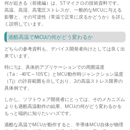
何が起きる（前後編）は、STマイクロの技術資料です。
高温、高湿、高電圧ストレスが、一般的なMCUに与える
影響と、その可逆性（常温で正常に戻るかどうか）を詳し
く説明しています。
過酷高温でMCUの何がどう変わるか
どちらの参考資料も、デバイス開発者向けとしては良く出
来ています。
特に1は、具体的アプリケーションでの周囲温度
（Ta：-40℃～105℃）とMCU動作時ジャンクション温度
（Tj）の許容範囲を示しており、2の高温ストレス限界の
具体例です。
しかし、ソフトウェア開発者にとっては、そのメカニズム
よりも過酷高温動作の結果、MCUの何がどう変わるかを
もっと端的に知りたいハズです。
過酷な高温でMCUが動作すると、半導体MCU自体が物理