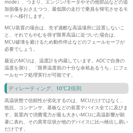
mode）、つまり、エンジン/モータやその他部品などの追
加損傷をおさえつつ、最低限の走行で乗員を帰宅させるモ
ードへ移行します。
MCU装置の場合は、先ず過酷な高温場所に設置しないこ
と、それでもやむを得ず限界高温に近づいた場合は、
MCU破壊を避けるため動作停止などのフェールセーフが
必要でしょう。
最近のMCUは、温度計を内蔵しています。ADCで自身の
温度を測り、「限界温度前の十分な余裕あるうち」にフェ
ールセーフ処理実行が可能です。
ディレーティング、10℃2倍則
高温状態で信頼性が劣化するのは、MCUだけではなく、
抵抗、コンデンサ、基板などの装置デバイス全てに及びま
す。装置内で消費電力が最も大きいMCUに高温影響が顕
著に表れ、その異常症状が他のデバイスに比べ検出し易い
だけです。