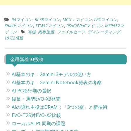
RAマイコン
,
RL78マイコン
,
MCU：マイコン
,
LPCマイコン
,
Kinetisマイコン
,
STM32マイコン
,
PSoC/PRoCマイコン
,
MSP432マ
イコン
高温
,
限界温度
,
フェイルセーフ
,
ディレーティング
,
10℃2倍速
金曜新着10投稿
AI基本のキ：Gemini 3モデルの使い方
AI基本のキ：Gemini Notebook発表の考察
AI PC移行期の選択
縦長・薄型EVO-X3発売
AIの隠れ主役はDRAM：「3つの壁」と新技術
EVO-T2S対EVO-X2比較
ローカルAI PC同期の課題