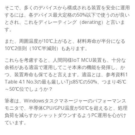
そこで、多くのデバイスから構成される装置を安全に運用
するには、各デバイス最大定格の50%以下で使うのが良い
とされ、これをディレーティング（derating）と言いま
す。
また、周囲温度が10℃上がると、材料寿命が半分になる
10℃2倍則（10℃半減則）もあります。
これらを考慮すると、人間同様IoT MCU装置も、十分な
余裕がある適温で運用してこそ本来の機能を発揮し、か
つ、装置寿命も保てると言えます。適温とは、参考資料1
Table 4.1 No.3の最も厳しいTj≤85℃の50%、つまり45℃
～50℃位でしょうか？
筆者は、Windowsタスクマネージャーのパフォーマンス
モニタで、半導体CPU/GPU温度が50℃を超えると、処理
負荷を減らすかシャットダウンするようPC運用を心がけ
ています。