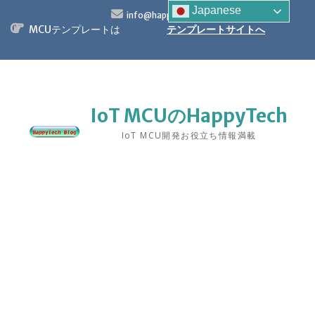
S
Japanese
info@happytech.jp
k
MCUテンプレートは
テンプレートサイトへ
i
p
t
o
c
o
IoT MCUのHappyTech
n
IoT MCU開発お役立ち情報満載
t
e
n
t